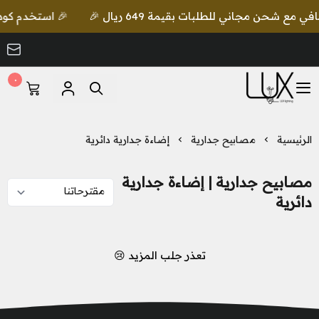
 استخدم كود lux واحصل على خصم إضافي مع شحن مجاني للطلبات بقيمة 649 ريال 🎉
٠
LUX Lighting
إضاءة جدارية دائرية
مصابيح جدارية
الرئيسية
مصابيح جدارية | إضاءة جدارية
دائرية
تعذر جلب المزيد 😢