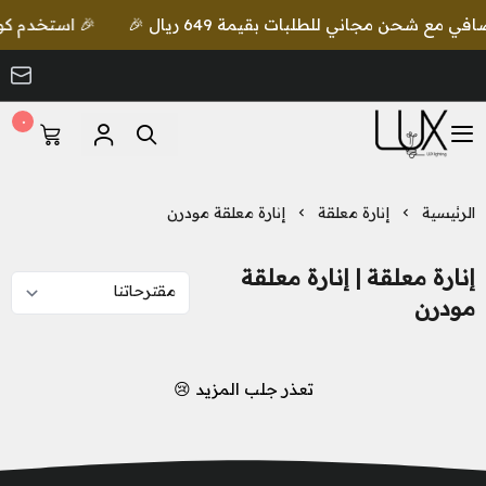
🎉 استخدم كود lux واحصل على خصم إضافي مع شحن مجاني للطلبات بقيمة 649 
٠
LUX Lighting
الرئيسية
إنارة معلقة
إنارة معلقة مودرن
إنارة معلقة | إنارة معلقة
مودرن
تعذر جلب المزيد 😢