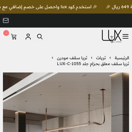
🎉 استخدم كود lux واحصل على خصم إضافي مع شحن مجاني للطلبات بقيمة 649 ريال 🎉
٠
LUX Lighting
الرئيسية
ثريات
ثريا سقف مودرن
ثريا سقف معلق بحزام جلد LUX-C-1055