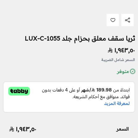
ثريا سقف معلق بحزام جلد LUX-C-1055
١٬٩٤٣٫٥٠
السعر شامل الضريبة
متوفر
١٬٩٤٣٫٥٠
السعر