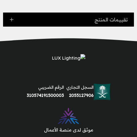
تقييمات المنتج
السجل التجاري
الرقم الضريبي
310574191500003
2055127906
موثق لدى منصة الأعمال