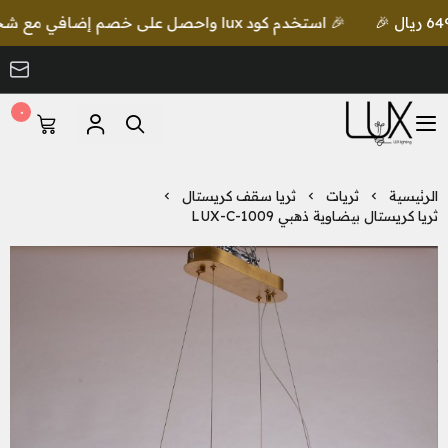
🎉 استخدم كود lux واحصل على خصم إضافي مع شحن مجاني للطلبات بقيمة 649 ريال 🎉
٠
LUX Lighting
الرئيسية
ثريات
ثريا سقف كريستال
ثريا كريستال بيضاوية ذهبي LUX-C-1009