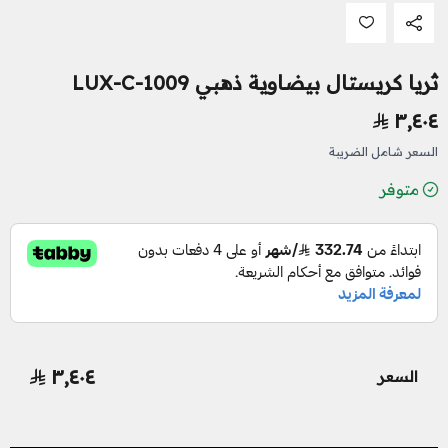
ثريا كريستال بيضاوية ذهبي LUX-C-1009
٣٬٤٠٤
السعر شامل الضريبة
متوفر
٣٬٤٠٤
السعر