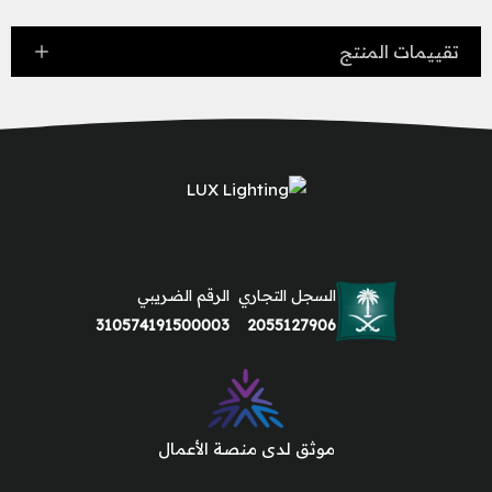
تقييمات المنتج
السجل التجاري
الرقم الضريبي
310574191500003
2055127906
موثق لدى منصة الأعمال