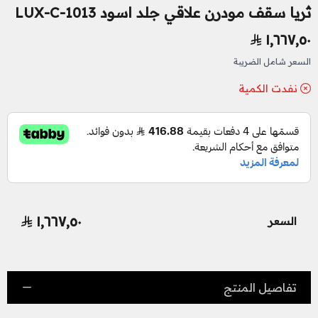
ثريا سقف مودرن علاقي جلد اسود LUX-C-1013
١٬٦٦٧٫٥٠
السعر شامل الضريبة
نفدت الكمية
١٬٦٦٧٫٥٠
السعر
تفاصيل المنتج