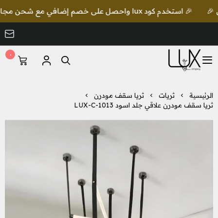
🎉 استخدم كود lux واحصل على خصم إضافي مع شحن مجاني للطلبات بقيمة 649 ريال 🎉
٠
LUX Lighting
الرئيسية
ثريات
ثريا سقف مودرن
ثريا سقف مودرن علاقي جلد اسود LUX-C-1013