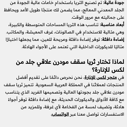
جودة عالية:
تم تصنيع الثريا باستخدام خامات عالية الجودة من
الجلد المعدني المعالج، مما يضمن لك منتجًا طويل الأمد ويحافظ
على جماليته مع مرور الوقت.
أبعاد مناسبة:
تناسب هذه الثريا المساحات المتوسطة والكبيرة،
وهي مثالية للاستخدام في الصالونات، غرف المعيشة، والمكاتب.
إضاءة دافئة:
توفر إضاءة دافئة ومريحة للعين، مما يجعلها اختيارًا
مثاليًا للديكورات الداخلية التي تعتمد على الأجواء الهادئة.
لماذا تختار ثريا سقف مودرن علاقي جلد من
لكس للإنارة؟
في
متجر لكس للإنارة
، نحن نحرص دائمًا على تقديم أفضل
المنتجات لعملائنا في المملكة العربية السعودية. تتميز ثريا سقف
مودرن علاقي جلد بجودتها العالية وتصميمها الفريد الذي يتناسب
مع كافة الأذواق والديكورات الحديثة، مع إضاءة دافئة توفر أجواءً
هادئة، وتضيف لمسة من الفخامة لأي غرفة، وللمزيد من
الاستفسارات تواصل معنا عبر
الواتساب
.