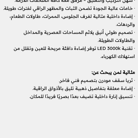
· سهل التركيب والتعليق – مرفق معه كافة الملحقات اللازمة.
· خامات عالية الجودة تضمن الثبات والمظهر الراقي لفترات طويلة.
· إضاءة داخلية مثالية لغرف الجلوس، الممرات، طاولات الطعام،
والردهات.
· تصميم طولي أنيق يلائم المساحات العصرية والمداخل
والطاولات الطويلة.
· تقنية LED 3000k توفر إضاءة دافئة مريحة للعين وتقلل من
استهلاك الكهرباء.
مثالية لمن يبحث عن:
· ثريا سقف مودرن بتصميم فني فاخر.
· إضاءة معلقة بتفاصيل ذهبية تليق بالأذواق الراقية.
· تنسيق إنارة داخلية تضيف بعدًا بصريًا فريدًا للمكان.