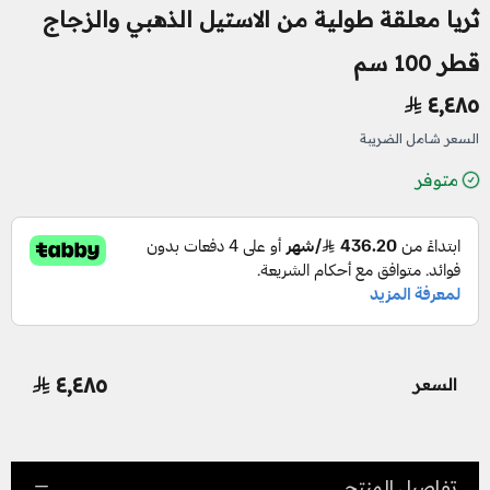
ثريا معلقة طولية من الاستيل الذهبي والزجاج
قطر 100 سم
٤٬٤٨٥
السعر شامل الضريبة
متوفر
٤٬٤٨٥
السعر
تفاصيل المنتج