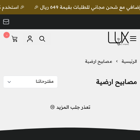
🎉 استخدم كود lux واحصل على خصم إضافي مع شحن مجاني للطلبات بقيم
٠
LUX Lighting
الرئيسية
مصابيح ارضية
مصابيح ارضية
تعذر جلب المزيد 😢