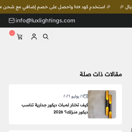
م كود lux واحصل على خصم إضافي مع شحن مجاني للطلبات بقيمة 649 ريال 🎉
info@luxlightings.com
٠
مقالات ذات صلة
٢١ يوليو ٢٠٢٦
كيف تختار لمبات ديكور جدارية تناسب
ديكور منزلك؟ 2026