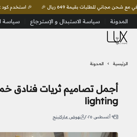
🎉 استخدم كود lux واحصل على خصم إضافي مع شحن مجاني للطلبات بقيمة 649 ريال 🎉
المدونة
سياسة الاستبدال و الإسترجاع
سياسة ا
LUX Lighting
الرئيسية
المدونة
lighting
٩ أغسطس ٢٠٢٥
نهوض ماركتينج