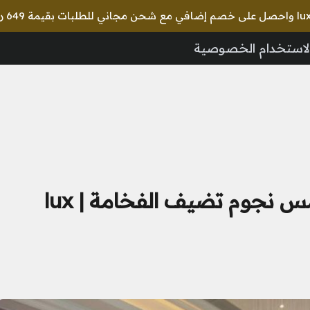
🎉 استخد
لاستخدام الخصوصية
أجمل تصاميم ثريات فنادق خمس نجوم تضيف الفخامة | lux