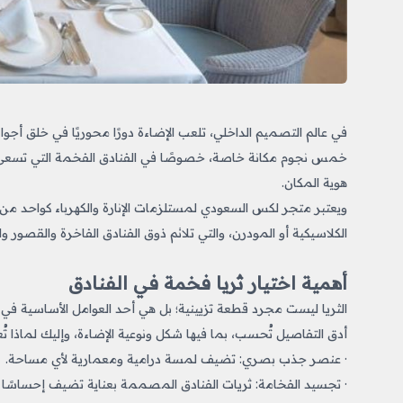
في عالم التصميم الداخلي، تلعب الإضاءة دورًا محوريًا في خلق أجوا
خمس نجوم
مكانة خاصة، خصوصًا في الفنادق الفخمة التي تسعى 
هوية المكان.
ويعتبر متجر لكس السعودي لمستلزمات الإنارة والكهرباء كواحد 
الكلاسيكية أو المودرن، والتي تلائم ذوق الفنادق الفاخرة والقصور وال
أهمية اختيار ثريا فخمة في الفنادق
الثريا ليست مجرد قطعة تزيينية؛ بل هي أحد العوامل الأساسية في 
أدق التفاصيل تُحسب، بما فيها شكل ونوعية الإضاءة، وإليك لماذا تُعت
· عنصر جذب بصري: تضيف لمسة درامية ومعمارية لأي مساحة.
· تجسيد الفخامة: ثريات الفنادق المصممة بعناية تضيف إحساسًا ب