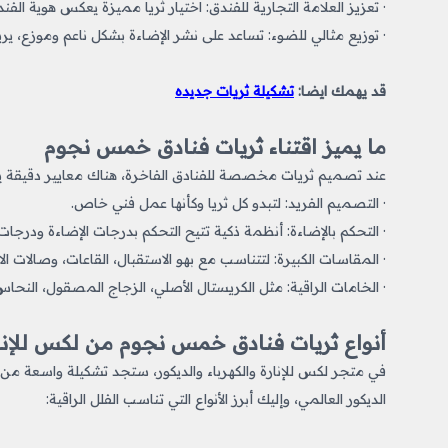
· تعزيز العلامة التجارية للفندق: اختيار ثريا مميزة يعكس هوية الفن
· توزيع مثالي للضوء: تساعد على نشر الإضاءة بشكل ناعم وموزع، يري
قد يهمك ايضا:
تشكيلة ثريات جديده
ما يميز اقتناء ثريات فنادق خمس نجوم
عند تصميم ثريات مخصصة للفنادق الفاخرة، هناك معايير دقيقة يجب
· التصميم الفريد: لتبدو كل ثريا وكأنها عمل فني خاص.
· التحكم بالإضاءة: أنظمة ذكية تتيح التحكم بدرجات الإضاءة ودرجات 
· المقاسات الكبيرة: لتتناسب مع بهو الاستقبال، القاعات، وصالات ال
· الخامات الراقية: مثل الكريستال الأصلي، الزجاج المصقول، النحاس
أنواع ثريات فنادق خمس نجوم من لكس للإنا
في متجر لكس للإنارة والكهرباء والديكور، ستجد تشكيلة واسعة من
الديكور العالمي، وإليك أبرز الأنواع التي تناسب الفلل الراقية: