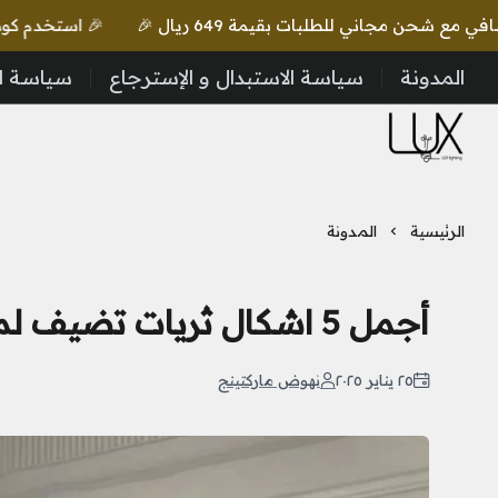
🎉 استخدم كود lux واحصل على خصم إضافي مع شحن مجاني للطلبات بقيمة 649 ريال 🎉
المدونة
سياسة الاستبدال و الإسترجاع
سياسة ا
LUX Lighting
الرئيسية
المدونة
أجمل 5 اشكال ثريات تضيف لمسة فخامة وإضاءة أنيقة لمنزلك
٢٥ يناير ٢٠٢٥
نهوض ماركتينج