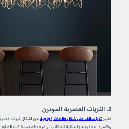
2. الثريات العصرية المودرن
تعتبر
ثريا سقف على شكل فقاعات زجاجية
من
اشكال ثريات
عصرية 
والأسود، مما يجعلها مثالية للمكاتب أو غرف المعيشة ذات الطابع 