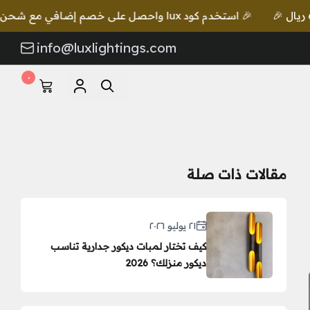
🎉 استخدم كود lux واحصل على خصم إضافي مع شحن مجاني للطلبات بقيمة 649 ريال 🎉
info@luxlightings.com
٠
مقالات ذات صلة
٢١ يوليو ٢٠٢٦
كيف تختار لمبات ديكور جدارية تناسب
ديكور منزلك؟ 2026