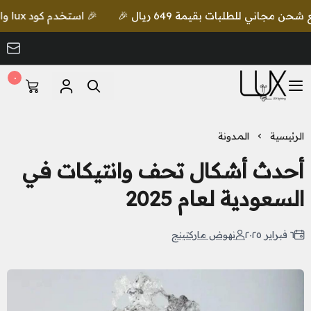
🎉 استخدم كود lux واحصل على خصم إضافي مع شحن مجاني للطلبات بقيمة 649 ريال 🎉
٠
LUX Lighting
الرئيسية
المدونة
أحدث أشكال تحف وانتيكات في
السعودية لعام 2025
٦ فبراير ٢٠٢٥
نهوض ماركتينج