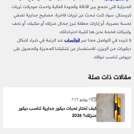
المنزلية
التي تجمع بين الأناقة والجودة العالية واحدث موديلات ثريات
كريستال، سواء كنت تبحث عن ثريات فاخرة، مصابيح جدارية تضفي
لمسة عصرية، أو إنارات معلقة تبرز جمال منزلك أو مكتبك، أو تحف
وانتيكات
فخمة نحن هنا لتلبية احتياجاتك.
لا تتردد في التواصل معنا عبر
الواتساب
عند الرغبة في شراء اشكال
ديكورات من الريزن
​،
للاستفسار عن تشكيلتنا المميزة والحصول على
عروض تناسب ذوقك.
مقالات ذات صلة
٢١ يوليو ٢٠٢٦
كيف تختار لمبات ديكور جدارية تناسب ديكور
منزلك؟ 2026