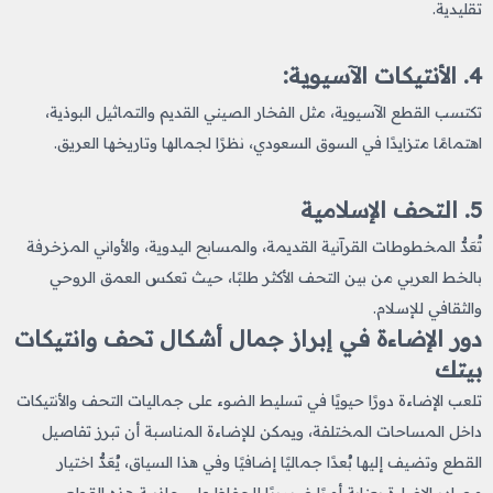
تقليدية.
4. الأنتيكات الآسيوية:
تكتسب القطع الآسيوية، مثل الفخار الصيني القديم والتماثيل البوذية،
اهتمامًا متزايدًا في السوق السعودي، نظرًا لجمالها وتاريخها العريق.
5. التحف الإسلامية
تُعَدُّ المخطوطات القرآنية القديمة، والمسابح اليدوية، والأواني المزخرفة
بالخط العربي من بين التحف الأكثر طلبًا، حيث تعكس العمق الروحي
والثقافي للإسلام.
دور الإضاءة في إبراز جمال أشكال تحف وانتيكات​
بيتك
تلعب الإضاءة دورًا حيويًا في تسليط الضوء على جماليات التحف والأنتيكات
داخل المساحات المختلفة، ويمكن للإضاءة المناسبة أن تبرز تفاصيل
القطع وتضيف إليها بُعدًا جماليًا إضافيًا وفي هذا السياق، يُعَدُّ اختيار
مصادر الإضاءة بعناية أمرًا ضروريًا للحفاظ على جاذبية هذه القطع.