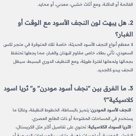
الفاتحة أو الداكنة، ومع أثاث خشبي، معدني، أو محايد.
2. هل يبهت لون النجف الأسود مع الوقت أو
الغبار؟
لا معظم أنواع النجف الأسود الحديثة، خاصة تلك المتوفرة في متجر لكس
السعودي، تأتي بطلاء خاص مقاوم للبهتان والغبار، مما يجعلها تحتفظ
بجمالها ولمعانها لفترة طويلة، ومع التنظيف الدوري البسيط، سيظل
النجف يبدو كالجديد.
3. ما الفرق بين "نجف أسود مودرن" و" ثريا اسود
كلاسيكية"؟
·
النجف الأسود المودرن:
يتميز بالبساطة، الخطوط النظيفة، وغالبًا ما
يستخدم في المساحات المفتوحة أو ذات الطابع العصري.
·
الثريا السوداء الكلاسيكية:
تحتوي على تفاصيل أكثر مثل الكريستال،
النقوش المعدنية، أو لمسات ذهبية، وتناسب المساحات الرسمية أو