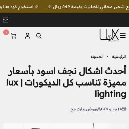
🎉 استخدم كود lux واحصل على خصم إضافي مع شحن مجاني للطلبات بقيمة 649 ريال 🎉
٠
LUX Lighting
الرئيسية
المدونة
أحدث اشكال نجف اسود بأسعار
مميزة تناسب كل الديكورات | lux
lighting
٢٨ يونيو ٢٠٢٥
نهوض ماركتينج