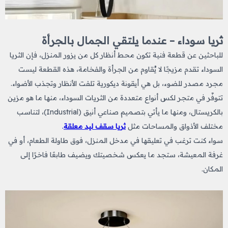
ثريا سوداء – عندما يلتقي الجمال بالجرأة
للباحثين عن قطعة فنية تكون محط أنظار كل من يزور المنزل، فإن الثريا
السوداء تقدم مزيجًا لا يُقاوم من الجرأة والفخامة، هذه القطعة ليست
مجرد مصدر للضوء، بل هي أيقونة ديكورية تلفت الأنظار وتجذب الأضواء.
تتوفّر في متجر لكس أنواع متعددة من الثريات السوداء، منها ما هو مزين
بالكريستال، ومنها ما يأتي بتصميم صناعي أنيق (Industrial)، لتناسب
مختلف الأذواق والمساحات مثل
ثريا سقف ليد معلقة
.
سواء كنت ترغب في تعليقها في مدخل المنزل، فوق طاولة الطعام، أو في
غرفة المعيشة، ستجد ما يعكس شخصيتك ويضيف طابعًا فاخرًا إلى
المكان.