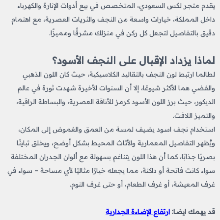
يقدم متجر لكس السعودي، المتخصص في بيع أدوات الإنارة والكهرباء
داخل المملكة، خيارات واسعة من النجف والثريات العصرية، مع اهتمام
دقيق بالتفاصيل لتجعل كل ركن في منزلك مشرقًا ومميزًا.
لماذا يزداد الإقبال على النجف الأسود؟
لطالما ارتبط لون النجف بالتقاليد الكلاسيكية، حيث كان اللون الذهبي
والفضي هما الأكثر شيوعًا، إلا أن السنوات الأخيرة شهدت ثورة في عالم
الديكور، حيث برز اللون الأسود كرمز للأناقة العصرية، والبساطة الراقية،
والتميز اللافت.
استخدام نجف اسود
​
يضيف لمسة من العمق والغموض إلى المكان،
ويُظهر التفاصيل المعمارية والأثاث المحيط بشكل أوضح، ويخلق تباينًا
بصريًا جذابًا، كما أن هذا اللون يتناغم بسهولة مع ألوان الجدران المختلفة
سواء كانت فاتحة أو داكنة، مما يجعله خيارًا مثاليًا لأي مساحة – سواء في
غرف المعيشة، أو غرف الطعام، أو حتى غرف النوم.
قد يهمك ايضا:
ارتفاع الإضاءة الجدارية