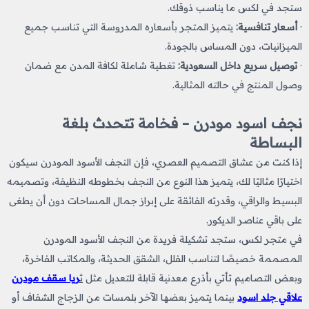
ستجد في لكس ما يناسب ذوقك.
·
أسعار تنافسية:
يتميز المتجر بأسعاره المدروسة التي تناسب جميع
الميزانيات، دون المساس بالجودة.
·
توصيل سريع داخل السعودية:
تغطية شاملة لكافة المدن مع ضمان
وصول المنتج في حالته المثالية.
نجف اسود​ مودرن – فخامة تتحدث بلغة
البساطة
إذا كنت من عشاق التصميم العصري، فإن النجف الأسود المودرن سيكون
اختيارًا مثاليًا لك، يتميز هذا النوع من النجف بخطوطه النظيفة، وتصميمه
البسيط والراقي، وقدرته الفائقة على إبراز جمال المساحات دون أن يطغى
على باقي عناصر الديكور.
في متجر لكس، ستجد تشكيلة فريدة من النجف الأسود المودرن
المصممة خصيصًا لتناسب الفلل، الشقق الحديثة، والمكاتب الفاخرة،
وبعض التصاميم تأتي بأذرع معدنية قابلة للتعديل مثل
ث
ريا سقف مودرن
علاقي جلد اسود
بينما يتميز بعضها الآخر بلمسات من الزجاج الشفاف أو