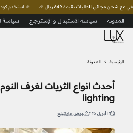
🎉 استخدم كود lux واحصل على خصم إضافي مع شحن مجاني للطلبات بقيمة 649 ريال 🎉
المدونة
سياسة الاستبدال و الإسترجاع
سياسة ا
LUX Lighting
الرئيسية
المدونة
lighting
١٢ أبريل ٢٠٢٥
نهوض ماركتينج