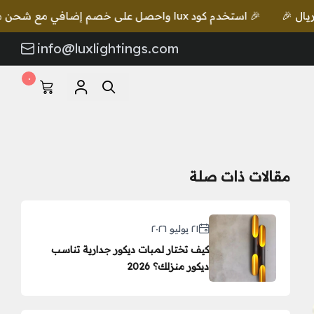
 كود lux واحصل على خصم إضافي مع شحن مجاني للطلبات بقيمة 649 ريال 🎉
info@luxlightings.com
٠
مقالات ذات صلة
٢١ يوليو ٢٠٢٦
كيف تختار لمبات ديكور جدارية تناسب
ديكور منزلك؟ 2026