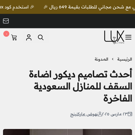
🎉 استخدم كود lux واحصل على خصم إضافي مع شحن مجاني للطلبات بقيمة 649 ريال 🎉
٠
LUX Lighting
الرئيسية
المدونة
أحدث تصاميم ديكور اضاءة
السقف​ للمنازل السعودية
الفاخرة
٢٣ مارس ٢٠٢٥
نهوض ماركتينج