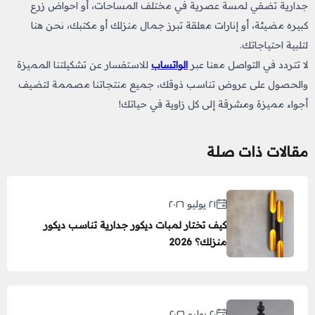
جدارية تضفي لمسة عصرية في مختلف المساحات، أو احواض زرع
كبيره مضيئة، أو إنارات معلقة تبرز جمال منزلك أو مكتبك، نحن هنا
لتلبية احتياجاتك.
لا تتردد في التواصل معنا عبر
الواتساب
للاستفسار عن تشكيلتنا المميزة
والحصول على عروض تناسب ذوقك، جميع منتجاتنا مصممة لتضيف
أجواء مميزة ومشرقة إلى كل زاوية في حياتك!
مقالات ذات صلة
٢١ يوليو ٢٠٢٦
كيف تختار لمبات ديكور جدارية تناسب ديكور
منزلك؟ 2026
٢٠ يوليو ٢٠٢٦