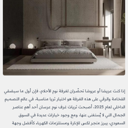
إذا كنت عريسًا أو عروسًا تحضّران لغرفة نوم الأحلام، فإن أول ما سيضفي
الفخامة والرقي على هذه الغرفة هو اختيار ثريا مناسبة، في عالم التصميم
الداخلي لعام 2025، أصبحت ثريات غرف نوم عرسان أحد أهم عناصر
الجمال التي لا يُستغنى عنها، ومع وجود خيارات عديدة في السوق
السعودي، يبرز متجر لكس للإنارة ومستلزمات الكهرباء كأفضل وجهة