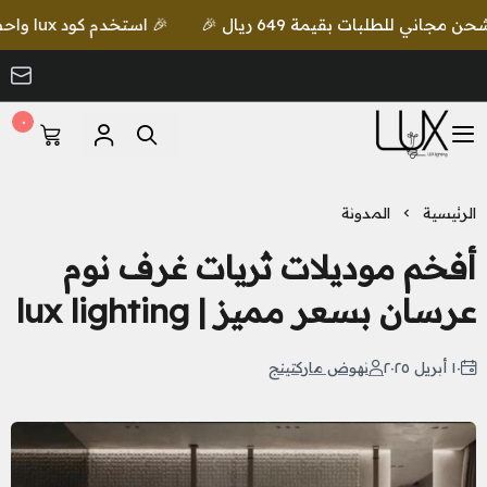
🎉 استخدم كود lux واحصل على خصم إضافي مع شحن مجاني للطلبات بقيمة 649 ريال 🎉
٠
LUX Lighting
الرئيسية
المدونة
أفخم موديلات ثريات غرف نوم
عرسان بسعر مميز | lux lighting
١٠ أبريل ٢٠٢٥
نهوض ماركتينج