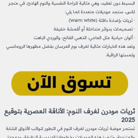
البسيط دون تعقيد، وهي مثالية للراحة النفسية والنوم الهادئ، في متجر
لكس، ستجد موديلات متعددة كما يلي:
· ثريات بإضاءة دافئة (Warm White)
· تصميمات بدوائر متداخلة أو أقمشة خفيفة
· ألوان حيادية مثل العاجي، الذهبي الفاتح، والوردي الباهت
وتعد هذه الخيارات مثالية لغرف نوم العرسان بفضل مظهرها الرومانسي
ولمستها الراقية.
ثريات مودرن لغرف النوم: الأناقة العصرية بتوقيع
2025
تستمر موضة ثريات مودرن لغرف النوم في التطور لتواكب الأذواق الشابة
والمتنوعة، وتتميز هذه الموديلات بخطوطها الهندسية النظيفة، ودمجها