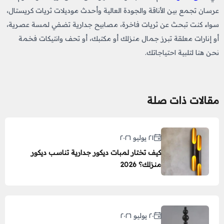
عرسان
​
تجمع بين الأناقة والجودة العالية وأحدث موديلات ثريات كريستال،
سواء كنت تبحث عن ثريات فاخرة، مصابيح جدارية تضفي لمسة عصرية،
أو إنارات معلقة تبرز جمال منزلك أو مكتبك، أو تحف وانتيكات
فخمة
نحن هنا لتلبية احتياجاتك.
مقالات ذات صلة
٢١ يوليو ٢٠٢٦
كيف تختار لمبات ديكور جدارية تناسب ديكور
منزلك؟ 2026
٢٠ يوليو ٢٠٢٦