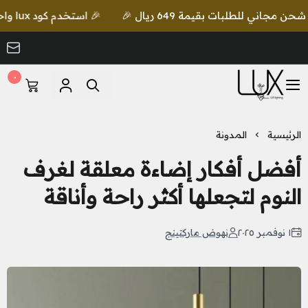
🎉 استخدم كود lux واحصل على خصم إضافي مع شحن مجاني للطلبات بقيمة 649 ريال 🎉
٠
LUX Lighting
الرئيسية
المدونة
أفضل أفكار إضاءة معلقة لغرف
النوم لتجعلها أكثر راحة وأناقة
١ نوفمبر ٢٠٢٥
نهوض ماركتينج