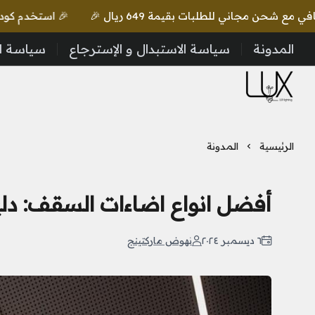
🎉 استخدم كود lux واحصل على خصم إضافي مع شحن مجاني للطلبات بقيمة 649 ريال 🎉
المدونة
سياسة الاستبدال و الإسترجاع
سياسة ا
LUX Lighting
الرئيسية
المدونة
أفضل انواع اضاءات السقف: دل
٦ ديسمبر ٢٠٢٤
نهوض ماركتينج