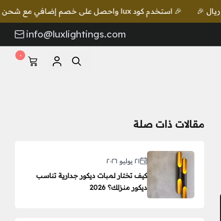
🎉 استخدم كود lux واحصل على خصم إضافي مع شحن مجاني للطلبات بقيمة 649 ريال 🎉
info@luxlightings.com
٠
مقالات ذات صلة
٢١ يوليو ٢٠٢٦
كيف تختار لمبات ديكور جدارية تناسب
ديكور منزلك؟ 2026