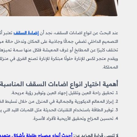
عند البحث عن انواع اضاءات السقف، نجد أن
إضاءة السقف
تعتبر أ
التصميم الداخلي تضفي جمالًا وجاذبية على المكان وتدخل حالة من 
تختلف كثيرًا عن المطابخ أو غرف المعيشة فلكل منها سمة تميزها.
ويقدم متجر لكس للإنارة حلولًا مبتكرة للإنارة تصنع الفرق في منزل
المملكة.
أهمية اختيار انواع اضاءات السقف المناسبة
1. تحقيق راحة العين وتقليل إجهاد العين وتوفير رؤية مريحة.
2. إبراز المعالم الديكورية والجمالية في المنزل من خلال تسليط الضوء على العناصر الجمالية مثل الأثاث واللوحات.
3. توفير الطاقة باستخدام التقنيات الحديثة مثل اللمبات الليد التي يمكن أن تخفض تكاليف الكهرباء.
4. تحسين المزاج وتحقيق الأريحية لأفراد الأسرة.
لا تنسي قراءة المزيد عن:
أحدث أنواع مصباح طاولة بأشكال متعدد