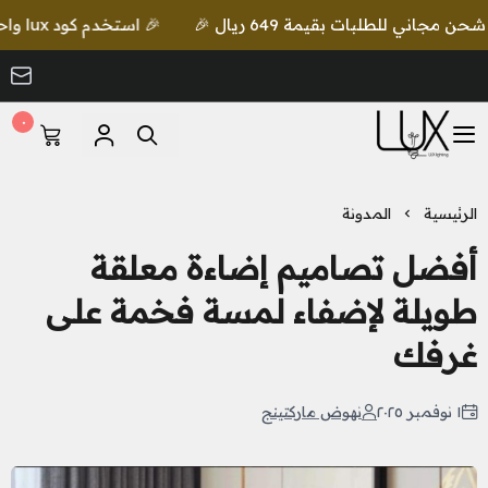
🎉 استخدم كود lux واحصل على خصم إضافي مع شحن مجاني للطلبات بقيمة 649 ريال 🎉
٠
LUX Lighting
الرئيسية
المدونة
أفضل تصاميم إضاءة معلقة
طويلة لإضفاء لمسة فخمة على
غرفك
١ نوفمبر ٢٠٢٥
نهوض ماركتينج