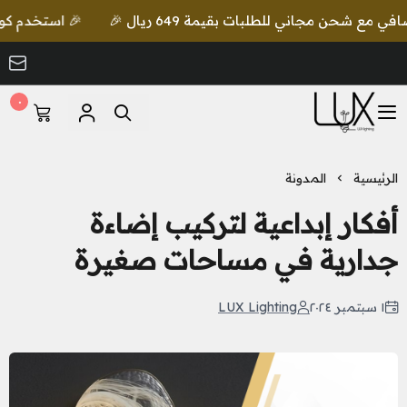
🎉 استخدم كود lux واحصل على خصم إضافي مع شحن مجاني للطلبات بقيمة 649 ريال 🎉
٠
LUX Lighting
الرئيسية
المدونة
أفكار إبداعية لتركيب إضاءة
جدارية في مساحات صغيرة
١ سبتمبر ٢٠٢٤
LUX Lighting