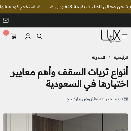
🎉 استخدم كود lux واحصل على خصم إضافي مع شحن مجاني للطلبات بقيمة 649 ريال 🎉
٠
LUX Lighting
الرئيسية
المدونة
أنواع ثريات السقف وأهم معايير
اختيارها في السعودية
٢٢ ديسمبر ٢٠٢٤
نهوض ماركتينج