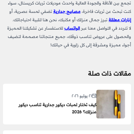
تجمع بين الأناقة والجودة العالية واحدث موديلات ثريات كريستال، سواء
كنت تبحث عن ثريات فاخرة،
مصابيح جدارية
تضفي لمسة عصرية، أو
إنارات معلقة
تبرز جمال منزلك أو مكتبك، نحن هنا لتلبية احتياجاتك.
لا تتردد في التواصل معنا عبر
الواتساب
للاستفسار عن تشكيلتنا المميزة
والحصول على عروض تناسب ذوقك، جميع منتجاتنا مصممة لتضيف
أجواء مميزة ومشرقة إلى كل زاوية في حياتك!
مقالات ذات صلة
٢١ يوليو ٢٠٢٦
كيف تختار لمبات ديكور جدارية تناسب ديكور
منزلك؟ 2026