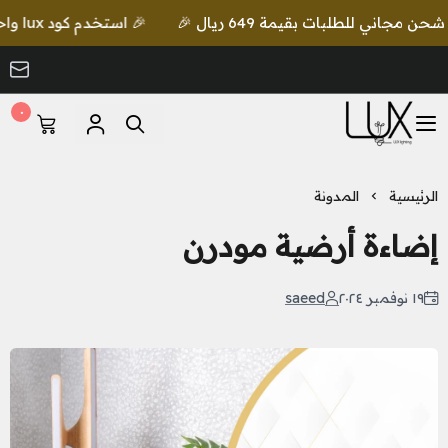
🎉 استخدم كود lux واحصل على خصم إضافي مع شحن مجاني للطلبات بقيمة 649 ريال 🎉
٠
LUX Lighting
الرئيسية
المدونة
إضاءة أرضية مودرن
١٩ نوفمبر ٢٠٢٤
saeed