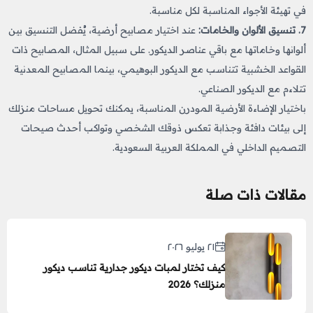
في تهيئة الأجواء المناسبة لكل مناسبة.
7. تنسيق الألوان والخامات:
عند اختيار مصابيح أرضية، يُفضل التنسيق بين
ألوانها وخاماتها مع باقي عناصر الديكور. على سبيل المثال، المصابيح ذات
القواعد الخشبية تتناسب مع الديكور البوهيمي، بينما المصابيح المعدنية
تتلاءم مع الديكور الصناعي.
باختيار الإضاءة الأرضية المودرن المناسبة، يمكنك تحويل مساحات منزلك
إلى بيئات دافئة وجذابة تعكس ذوقك الشخصي وتواكب أحدث صيحات
التصميم الداخلي في المملكة العربية السعودية.
مقالات ذات صلة
٢١ يوليو ٢٠٢٦
كيف تختار لمبات ديكور جدارية تناسب ديكور
منزلك؟ 2026