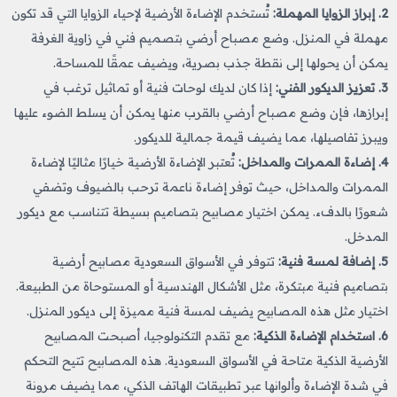
2. إبراز الزوايا المهملة:
تُستخدم الإضاءة الأرضية لإحياء الزوايا التي قد تكون
مهملة في المنزل. وضع مصباح أرضي بتصميم فني في زاوية الغرفة
يمكن أن يحولها إلى نقطة جذب بصرية، ويضيف عمقًا للمساحة.
3. تعزيز الديكور الفني:
إذا كان لديك لوحات فنية أو تماثيل ترغب في
إبرازها، فإن وضع مصباح أرضي بالقرب منها يمكن أن يسلط الضوء عليها
ويبرز تفاصيلها، مما يضيف قيمة جمالية للديكور.
4. إضاءة الممرات والمداخل:
تُعتبر الإضاءة الأرضية خيارًا مثاليًا لإضاءة
الممرات والمداخل، حيث توفر إضاءة ناعمة ترحب بالضيوف وتضفي
شعورًا بالدفء. يمكن اختيار مصابيح بتصاميم بسيطة تتناسب مع ديكور
المدخل.
5. إضافة لمسة فنية:
تتوفر في الأسواق السعودية مصابيح أرضية
بتصاميم فنية مبتكرة، مثل الأشكال الهندسية أو المستوحاة من الطبيعة.
اختيار مثل هذه المصابيح يضيف لمسة فنية مميزة إلى ديكور المنزل.
6. استخدام الإضاءة الذكية:
مع تقدم التكنولوجيا، أصبحت المصابيح
الأرضية الذكية متاحة في الأسواق السعودية. هذه المصابيح تتيح التحكم
في شدة الإضاءة وألوانها عبر تطبيقات الهاتف الذكي، مما يضيف مرونة