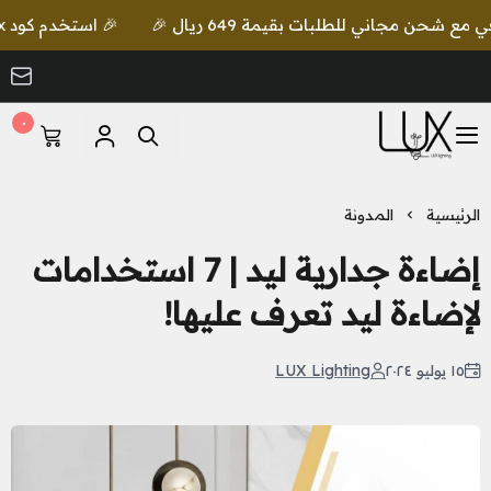
🎉 استخدم كود lux واحصل على خصم إضافي مع شحن مجاني للطلبات بقيمة 649 ريال 🎉
٠
LUX Lighting
الرئيسية
المدونة
إضاءة جدارية ليد | 7 استخدامات
لإضاءة ليد تعرف عليها!
١٥ يوليو ٢٠٢٤
LUX Lighting