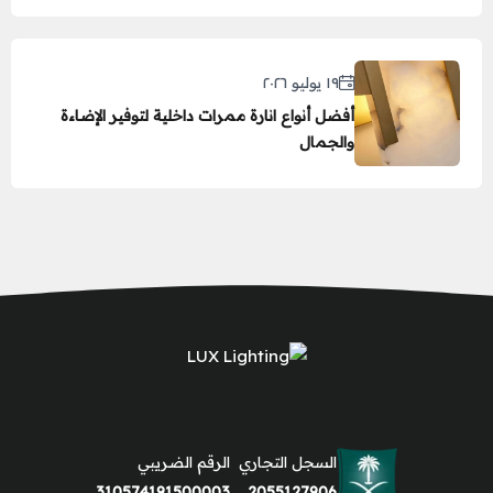
١٩ يوليو ٢٠٢٦
أفضل أنواع انارة ممرات داخلية لتوفير الإضاءة
والجمال
السجل التجاري
الرقم الضريبي
310574191500003
2055127906