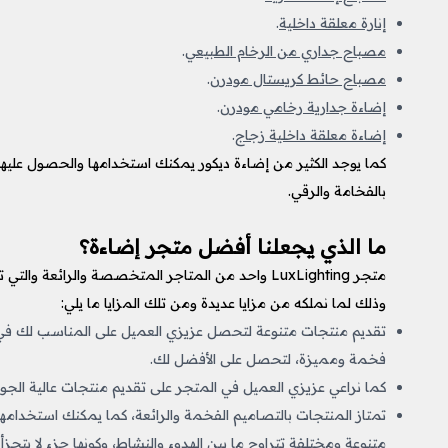
إنارة معلقة داخلية
.
مصباح جداري من الرخام الطبيعي
.
مصباح حائط كريستال مودرن
.
إضاءة جدارية رخامي مودرن
.
إضاءة معلقة داخلية زجاج
.
كما يوجد الكثير من إضاءة ديكور يمكنك استخدامها والحصول عليها
بالفخامة والرقي.
ما الذي يجعلنا أفضل متجر إضاءة؟
متجر LuxLighting واحد من المتاجر المتخصصة والرائع
وذلك لما نملكه من مزايا عديدة ومن تلك المزايا ما يلي:
تقديم منتجات متنوعة لتحصل عزيزي العميل على المناسب لك في غ
فخمة ومميزة، لتحصل على الأفضل لك.
كما نراعي عزيزي العميل في المتجر على تقديم منتجات عالية الجو
تمتاز المنتجات بالتصاميم الفخمة والرائعة، كما يمكنك استخدامها
متنوعة ومختلفة تتراوح ما بين الهدوء والنشاط، وكونها جزء لا يتجزأ 