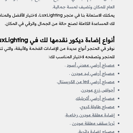
العام للمكان وتضيف لمسة جمالية.
يمكنك الاستعانة بنا في متجر g
لك المساعدة الكاملة لصنع حالة من الجمال والرقي في المكان.
أنواع إضاءة ديكور نقدمها لك في LuxLighting
نوفر في المتجر أنواع عديدة من الإضاءات الفخمة والأنيقة، والتي تن
للمتجر وتصفحه لاختيار المناسب لك:
مصباح أرضي معدني أسود
.
مصباح أرضي ليد مودرن
.
مصباح أرضي led من الكريستال
.
أحواض زرع مودرن
.
مصباح أرضي أكريليك
.
مصباح طاولة كروي
.
إضاءة معلقة مودرن رخامية
.
ثريا سقف معلقة مودرن
.
مصباح إضاءة دائرية
.