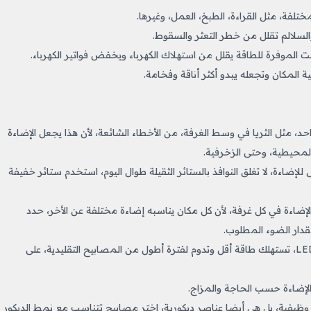
ختلفة، مثل القراءة، الطبخ، العمل، وغيرها.
والسلالم تقلل من خطر التعثر والسقوط.
 المكان وتجعله يبدو أكثر أناقة وفخامة.
حد، مثل الثريا في وسط الغرفة، من الأخطاء الشائعة، لأن هذا يجعل الإضاءة
المحيطية، وحتى الزخرفية.
إضاءة، لا تغلق النوافذ بالستائر الثقيلة طوال اليوم، استخدم ستائر خفيفة
ضاءة في كل غرفة، لأن كل مكان يناسبه إضاءة مختلفة عن الأخر، حدد
مقدار الضوء المطلوب.
شراء مصابيح غير موفرة للطاقة: المصابيح الموفرة للطاقة، مثل LED، تستهلك طاقة أقل وتدوم لفترة أطول من المصابيح التقليدية، على
لإضاءة حسب الحاجة والمزاج.
ظيفية، بل هي أيضا عناصر ديكورية، اختر مصابيح تتناسب مع نمط الديكور