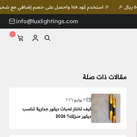
🎉 استخدم كود lux واحصل على خصم إضافي مع شحن مجاني للطلبات بقيمة 649 ريال 🎉
info@luxlightings.com
٠
مقالات ذات صلة
٢١ يوليو ٢٠٢٦
كيف تختار لمبات ديكور جدارية تناسب
ديكور منزلك؟ 2026