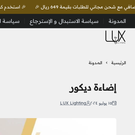
🎉 استخدم كود lux واحصل على خصم إضافي مع شحن مجاني للطلبات بقيمة 649 ريال 🎉
المدونة
سياسة الاستبدال و الإسترجاع
سياسة ا
LUX Lighting
الرئيسية
المدونة
إضاءة ديكور
١٥ يوليو ٢٠٢٤
LUX Lighting