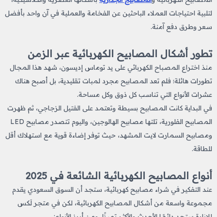
لتلبية احتياجات العملاء الباحثين عن الفخامة والعملية في آن واحد بأفضل
سعر وطرق دفع آمنة.
تطور أشكال المصابيح الكهربائية عبر الزمن
منذ اختراع المصباح الكهربائي على يد توماس إديسون، شهد هذا المجال
تطورات هائلة؛ فلم تعد المصابيح مجرد لمبات تقليدية، بل أصبح هناك
عشرات الأنواع التي تناسب كل ذوق وكل مساحة.
في البداية كانت المصابيح بسيطة وتعتمد على الفتيل الزجاجي، ثم ظهرت
المصابيح الفلورية، تلتها مصابيح الهالوجين، واليوم تتصدر مصابيح LED
ومصابيح السمارت لايت المشهد، حيث توفر إضاءة قوية مع استهلاك أقل
للطاقة.
أنواع المصابيح الكهربائية الشائعة في 2025
عند التفكير في شراء مصابيح كهربائية، ستجد أن السوق السعودي يقدم
مجموعة واسعة من أشكال المصابيح الكهربائية، لكن في متجر لَكس
للإنارة ستجد دائمًا الأحدث والأكثر تميزًا، ومن أبرز الأنواع: