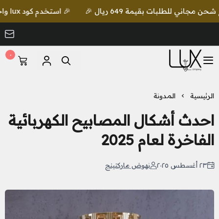
🎉 استخدم كود lux واحصل على خصم إضافي مع شحن مجاني للطلبات بقيمة 649 ريال 🎉
٠
LUX Lighting
الرئيسية
المدونة
احدث أشكال المصابيح الكهربائية
الفاخرة لعام 2025
٢٣ أغسطس ٢٠٢٥
نهوض ماركتينج