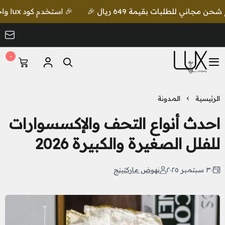
🎉 استخدم كود lux واحصل على خصم إضافي مع شحن مجاني للطلبات بقيمة 649 ريال 🎉
٠
LUX Lighting
الرئيسية
المدونة
احدث أنواع التحف والإكسسوارات
للفلل الصغيرة والكبيرة 2026
٣٠ سبتمبر ٢٠٢٥
نهوض ماركتينج