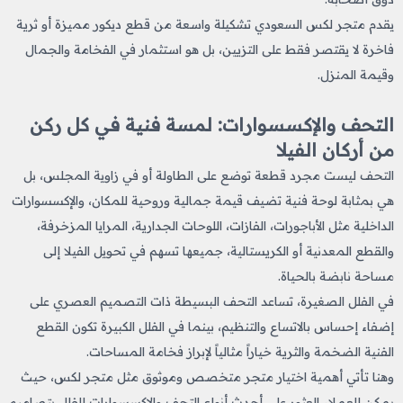
يقدم متجر لكس السعودي تشكيلة واسعة من قطع ديكور مميزة أو ثرية
فاخرة لا يقتصر فقط على التزيين، بل هو استثمار في الفخامة والجمال
وقيمة المنزل.
التحف والإكسسوارات: لمسة فنية في كل ركن
من أركان الفيلا
التحف ليست مجرد قطعة توضع على الطاولة أو في زاوية المجلس، بل
هي بمثابة لوحة فنية تضيف قيمة جمالية وروحية للمكان، والإكسسوارات
الداخلية مثل الأباجورات، الفازات، اللوحات الجدارية، المرايا المزخرفة،
والقطع المعدنية أو الكريستالية، جميعها تسهم في تحويل الفيلا إلى
مساحة نابضة بالحياة.
في الفلل الصغيرة، تساعد التحف البسيطة ذات التصميم العصري على
إضفاء إحساس بالاتساع والتنظيم، بينما في الفلل الكبيرة تكون القطع
الفنية الضخمة والثرية خياراً مثالياً لإبراز فخامة المساحات.
وهنا تأتي أهمية اختيار متجر متخصص وموثوق مثل متجر لكس، حيث
يمكن للعملاء العثور على أحدث أنواع التحف والإكسسوارات للفلل بتصاميم