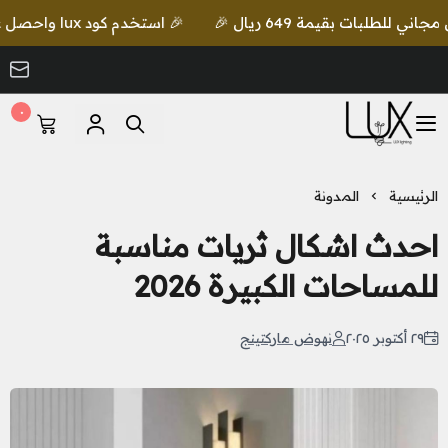
🎉 استخدم كود lux واحصل على خصم إضافي مع شحن مجاني للطلبات بقيمة 649 ريال 🎉
٠
LUX Lighting
الرئيسية
المدونة
احدث اشكال ثريات مناسبة
للمساحات الكبيرة 2026
٢٩ أكتوبر ٢٠٢٥
نهوض ماركتينج