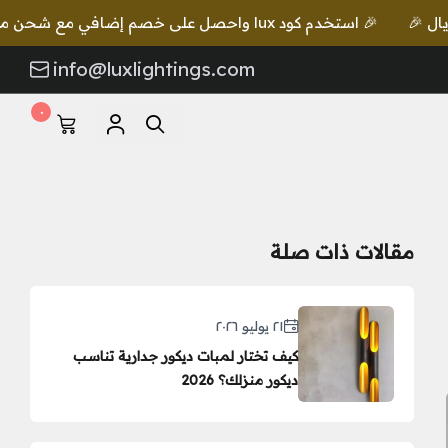
🎉 استخدم كود lux واحصل على خصم إضافي مع شحن مجاني للطلبات بقيمة 649 ريال 🎉
info@luxlightings.com
٠
مقالات ذات صلة
٢١ يوليو ٢٠٢٦
كيف تختار لمبات ديكور جدارية تناسب
ديكور منزلك؟ 2026