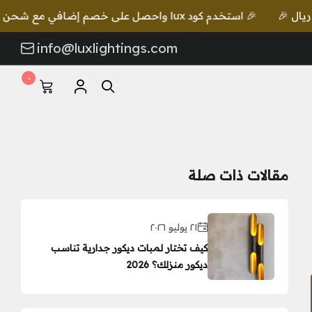
كود lux واحصل على خصم إضافي مع شحن مجاني للطلبات بقيمة 649 ريال 🎉
info@luxlightings.com
٠
مقالات ذات صلة
٢١ يوليو ٢٠٢٦
كيف تختار لمبات ديكور جدارية تناسب
ديكور منزلك؟ 2026