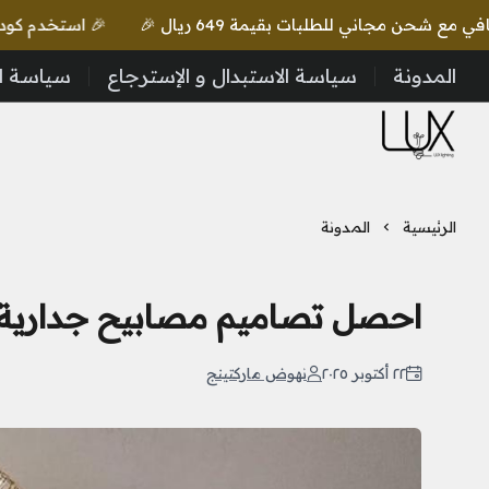
🎉 استخدم كود lux واحصل على خصم إضافي مع شحن مجاني للطلبات بقيمة 649 ريال 🎉
المدونة
سياسة الاستبدال و الإسترجاع
سياسة ا
LUX Lighting
الرئيسية
المدونة
احصل تصاميم مصابيح جدارية
٢٢ أكتوبر ٢٠٢٥
نهوض ماركتينج