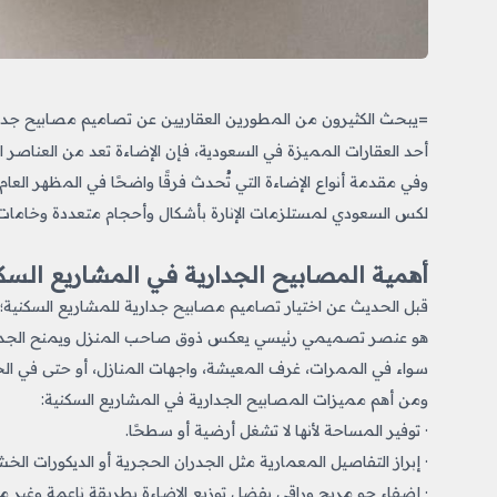
=يبحث الكثيرون من المطورين العقاريين عن تصاميم مصابيح جدار
أحد العقارات المميزة في السعودية، فإن الإضاءة تعد من العناصر ا
وفي مقدمة أنواع الإضاءة التي تُحدث فرقًا واضحًا في المظهر العام
لكس السعودي لمستلزمات الإنارة بأشكال وأحجام متعددة وخامات ع
أهمية المصابيح الجدارية في المشاريع السك
قبل الحديث عن اختيار تصاميم مصابيح جدارية للمشاريع السكنية
هو عنصر تصميمي رئيسي يعكس ذوق صاحب المنزل ويمنح الجدران ب
سواء في الممرات، غرف المعيشة، واجهات المنازل، أو حتى في الحدائ
ومن أهم مميزات المصابيح الجدارية في المشاريع السكنية:
· توفير المساحة لأنها لا تشغل أرضية أو سطحًا.
· إبراز التفاصيل المعمارية مثل الجدران الحجرية أو الديكورات الخش
· إضفاء جو مريح وراقي بفضل توزيع الإضاءة بطريقة ناعمة وغير م