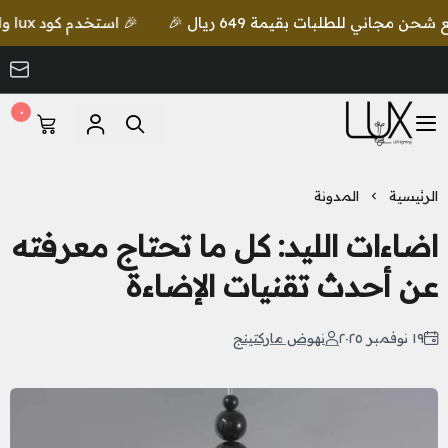
🎉 استخدم كود lux واحصل على خصم إضافي مع شحن مجاني للطلبات بقيمة 649 ريال 🎉
٠
LUX Lighting
الرئيسية
المدونة
اضاءات الليد​: كل ما تحتاج معرفته
عن أحدث تقنيات الإضاءة
١٩ نوفمبر ٢٠٢٥
نهوض ماركتينج