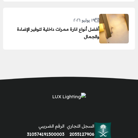
١٩ يوليو ٢٠٢٦
أفضل أنواع انارة ممرات داخلية لتوفير الإضاءة
والجمال
السجل التجاري
الرقم الضريبي
310574191500003
2055127906