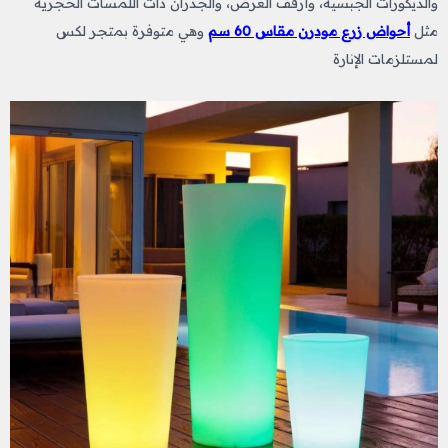
والديكورات الجبسية، وأرفف العرض، والجدران ذات اللمسات الحجرية
مثل
أحواض زرع مودرن مقاس 60 سم
وهي متوفرة بمتجر لكس
لمستلزمات الإنارة