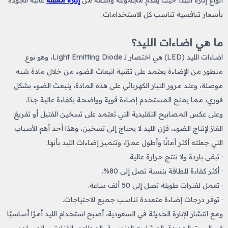
أنواع إنارة الليد، حيث يقدم مجموعة واسعة من
إنارة معلقة
عالية الجودة
بأسعار تنافسية تناسب كل الاستخدامات.
ما هي اضاءات الليد​؟
اضاءات الليد
(LED) هي اختصار لـ Light Emitting Diode، وهو نوع
متطور من الإضاءة يعتمد على تقنية انبعاث الضوء من خلال مادة شبه
موصلة، وعند مرور التيار الكهربائي على هذه المادة، ينبعث الضوء بشكل
فوري، مما يمنح المستخدم إضاءة قوية وواضحة بكفاءة عالية جدًا.
وعلى عكس المصابيح التقليدية التي تعتمد على تسخين الفتيل أو تفريغ
الغاز لإنتاج الضوء، فإن الليد لا يحتاج إلى تسخين، وهذا أحد أهم الأسباب
التي جعلته أكثر أمانًا وأطول عمرًا، وتتميز إضاءات الليد بأنها:
· تبقى باردة ولا تنتج حرارة عالية.
· أكثر كفاءة للطاقة بنسبة تصل إلى 80%.
· تعمل لفترات طويلة تصل إلى 50 ألف ساعة.
· توفر درجات إضاءة متعددة تناسب جميع الاحتياجات.
ومع انتشار الإنارة الحديثة في السعودية، أصبح استخدام الليد أمرًا أساسيًا