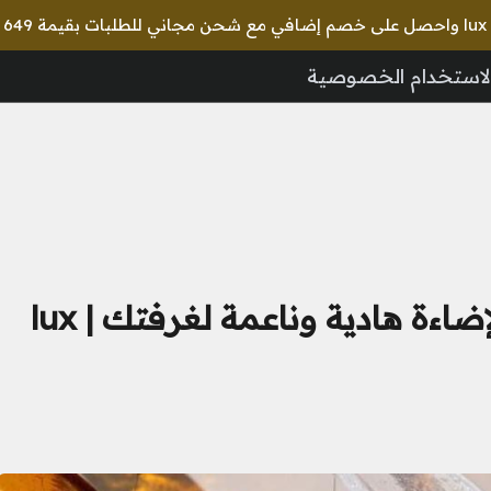
🎉 استخ
لاستخدام الخصوصية
افخم اشكال نجف غرف النوم لإضاءة هادية وناعمة لغرفتك | lux