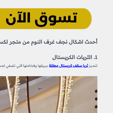
أحدث اشكال نجف غرف النوم من متجر لكس ل
1. الثريات الكريستال
تتميز
ثريا سقف كريستال معلقة
ببريقها وفخامتها التي تضفي لمسة ملكي