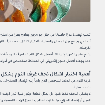
تلعب الإضاءة دورًا حاسمًا في خلق جو مريح وهادئ يعزز من استرخا
أساسي يجمع بين الجمال والعملية، فاختيار
اشكال نجف غرف النوم
لغرفتك.
يقدم متجر لكس للإنارة لك أفضل اشكال النجف لغرف النوم
بأفضل 
مما يجعله أفضل متجر إلكتروني في المملكة متخصص في أدوات ال
أهمية اختيار اشكال نجف غرف النوم بشكل
غرفة النوم هي الملاذ الشخصي الذي يلجأ إليه الإنسان للاسترخاء بعد
نفسه عملية.
لا يضفي النجف فقط ضوءًا بل يمثل قطعة ديكور فنية تبرز ذوقك ال
العين أو إفساد المزاج، بينما الإضاءة الجيدة تعزز الراحة النفسية و