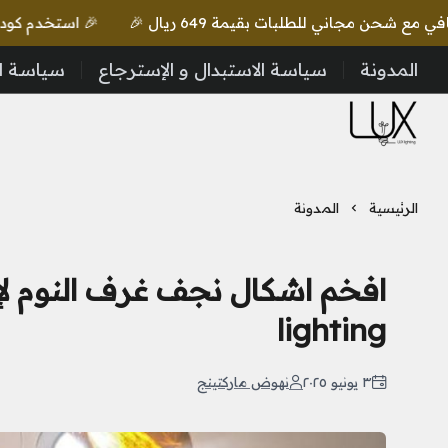
🎉 استخدم كود lux واحصل على خصم إضافي مع شحن مجاني للطلبات بقيمة 649 ريال 🎉
المدونة
سياسة الاستبدال و الإسترجاع
سياسة ا
LUX Lighting
الرئيسية
المدونة
lighting
٣ يونيو ٢٠٢٥
نهوض ماركتينج