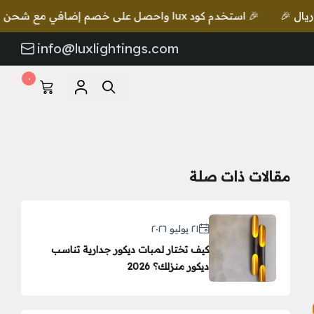
دم كود lux واحصل على خصم إضافي مع شحن مجاني للطلبات بقيمة 649 ريال 🎉
info@luxlightings.com
٠
مقالات ذات صلة
٢١ يوليو ٢٠٢٦
كيف تختار لمبات ديكور جدارية تناسب
ديكور منزلك؟ 2026