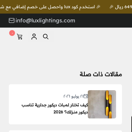
🎉 استخدم كود lux واحصل على خصم إضافي مع شحن مجاني للطلبات بقيمة 649 ريال 🎉
info@luxlightings.com
٠
مقالات ذات صلة
٢١ يوليو ٢٠٢٦
كيف تختار لمبات ديكور جدارية تناسب
ديكور منزلك؟ 2026