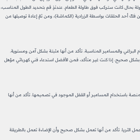
فضل هو 70-75 سم فوق سطح الطاولة بحال كانت ستركب فوق طاولة الطعام. عندئذٍ قم بتحديد الطول المناسب،
ن فكّ أحد الحلقات بواسطة الزرادية (الكماشة)، ومن ثمّ إعادة توصيلها من
البراغي والمسامير المناسبة. تأكد من أنها مثبتة بشكل آمن ومستوية.
ا بشكل صحيح. إذا كنت غير متأكد، فمن الأفضل استدعاء فني كهربائي مؤهل
لمنصة باستخدام المسامير أو القفل الموجود في تصميمها. تأكد من أنها
ار عمل الثريا. تأكد من أنها تعمل بشكل صحيح وأن الإضاءة تعمل بالطريقة