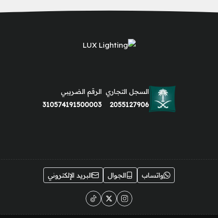
السجل التجاري
الرقم الضريبي
310574191500003
2055127906
واتساب
الجوال
البريد الإلكتروني