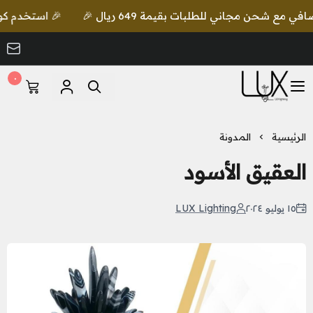
🎉 استخدم كود lux واحصل على خصم إضافي مع شحن مجاني للطلبات بقيمة 649 ريال 🎉
٠
LUX Lighting
الرئيسية
المدونة
العقيق الأسود
١٥ يوليو ٢٠٢٤
LUX Lighting