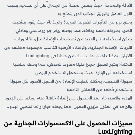
الأناقة والفخامة، حيث يضفي لمسة من الجمال على أي تصميم بسبب
اللون الغامق والبريق الجذاب الذي يتمتع به.
يخلق نوع من التأثيرات الضوئية الفريدة والجذابة، حيث يقوم بتشتيت
الضوء بطريقة ناعمة ودافئة، مما يجعله يوفر جو رومانسي وهادئي.
يمكن استخدامه في العديد من تصميمات الإضاءة مثل، الأباجورات،
الثريات، الإضاءة الجدارية، والإضاءة الأرضية لتناسب مجموعة مختلفة من
الأذواق، يمكنك اختيار ما يناسبك من خلالنا في LuxLighting.
المتانة: يعتبر العقيق حجرا متينا مقاوما للخدش، مما يجعله مناسبا
لاستخدامه في الإنارة، حيث يستحمل الاستخدام اليومي.
سهولة التنظيف، يمكنك تنظيف الإضاءة من العقيق الأسود بكل سهولة
باستخدام قطعة من القماش الناعمة.
الهدوء والاسترخاء، عند الحصول على إضاءة خافتة منه، يساعد على الهدوء
والراحة في المنزل عزيزي العميل، مما يجعله خيارا رائعا لمحبي الهدوء.
مميزات الحصول على
الاكسسوارات الجدارية
من
LuxLighting