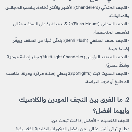
· النجف المتدلّي (Chandeliers): الأشهر والأكثر فخامة، يناسب المجالس
والصالونات.
· النجف السقفي (Flush Mount): يُركّب مباشرة على السقف، مثالي
للأسقف المنخفضة.
· النجف نصف السقفي (Semi Flush): يتدلّى قليلًا من السقف ويوفّر
إضاءة جيدة.
· النجف المتعدد الرؤوس (Multi-light Chandelier): يوفر إضاءة موجهة
وشكلًا عصريًا.
· النجف السبوت لايت (Spotlights): يعطي إضاءة مركّزة ومرنة، مناسب
للمطابخ أو غرف الدراسة.
2. ما الفرق بين النجف المودرن والكلاسيك
وأيهما أفضل؟
النجف الكلاسيك – الأفضل إذا كنت تبحث عن:
· طابع تراثي أنيق: مثالي لمن يفضل الديكورات التقليدية الكلاسيكية.