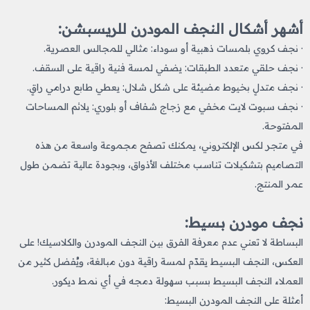
أشهر أشكال النجف المودرن للريسبشن:
· نجف كروي بلمسات ذهبية أو سوداء: مثالي للمجالس العصرية.
· نجف حلقي متعدد الطبقات: يضفي لمسة فنية راقية على السقف.
· نجف متدلٍ بخيوط مضيئة على شكل شلال: يعطي طابع درامي راقٍ.
· نجف سبوت لايت مخفي مع زجاج شفاف أو بلوري: يلائم المساحات
المفتوحة.
في متجر لكس الإلكتروني، يمكنك تصفح مجموعة واسعة من هذه
التصاميم بتشكيلات تناسب مختلف الأذواق، وبجودة عالية تضمن طول
عمر المنتج.
نجف مودرن بسيط:
البساطة لا تعني عدم معرفة الفرق بين النجف المودرن والكلاسيك! على
العكس، النجف البسيط يقدّم لمسة راقية دون مبالغة، ويُفضل كثير من
العملاء النجف البسيط بسبب سهولة دمجه في أي نمط ديكور.
أمثلة على النجف المودرن البسيط: