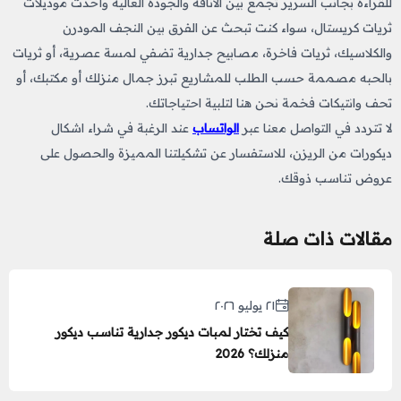
للقراءة بجانب السرير
​
تجمع بين الأناقة والجودة العالية وأحدث موديلات
ثريات كريستال، سواء كنت تبحث عن الفرق بين النجف المودرن
والكلاسيك، ثريات فاخرة، مصابيح جدارية تضفي لمسة عصرية، أو ثريات
بالحبه
مصممة حسب الطلب للمشاريع
تبرز جمال منزلك أو مكتبك، أو
تحف وانتيكات
فخمة نحن هنا لتلبية احتياجاتك.
لا تتردد في التواصل معنا عبر
الواتساب
عند الرغبة في شراء اشكال
ديكورات من الريزن
​،
للاستفسار عن تشكيلتنا المميزة والحصول على
عروض تناسب ذوقك.
مقالات ذات صلة
٢١ يوليو ٢٠٢٦
كيف تختار لمبات ديكور جدارية تناسب ديكور
منزلك؟ 2026