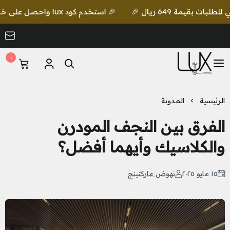
🎉 استخدم كود lux واحصل على خصم إضافي مع شحن مجاني للطلبات بقيمة 649 ريال 🎉
٠
LUX Lighting
الرئيسية
المدونة
الفرق بين النجف المودرن
والكلاسيك وأيهما أفضل؟
١٥ مايو ٢٠٢٥
نهوض ماركتينج