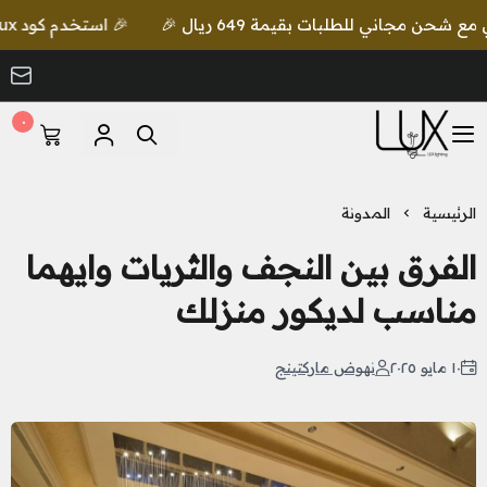
🎉 استخدم كود lux واحصل على خصم إضافي مع شحن مجاني للطلبات بقيمة 649 ريال 🎉
٠
LUX Lighting
الرئيسية
المدونة
الفرق بين النجف والثريات وايهما
مناسب لديكور منزلك
١٠ مايو ٢٠٢٥
نهوض ماركتينج