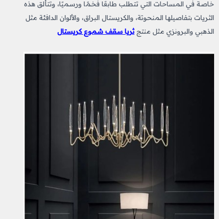
خاصة في المساحات التي تتطلب طابعًا فخمًا ورسميًا، وتتألق هذه
الثريات بتفاصيلها المنحوتة، والكريستال البراق، والألوان الدافئة مثل
الذهبي والبرونزي مثل منتج
ثريا سقف شموع كريستال