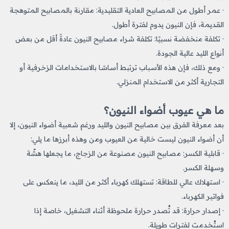
· عمر أطول من المصابيح العادية التقليدية: مقارنة بالمصابيح المتوهجة
القديمة، فإن النيون يدوم لفترة أطول.
· تكلفة منخفضة نسبيًا: تكلفة شراء مصابيح النيون عادةً أقل من بعض
أنواع الليد عالية الجودة.
· ومع ذلك، فإن هذه الأسباب ترتبط أساسًا بالاستخدامات الزخرفية أو
التجارية أكثر من الاستخدام المنزلي.
ما هي عيوب أضواء النيون؟
بعد معرفة الفرق بين مصابيح النيون والليد
ورغم شعبية أضواء النيون، إلا
أن أضواء النيون ليست خالية من العيوب ومن وهذه أبرزها ما يلي:
· قابلية الكسر: مصابيح النيون مصنوعة من الزجاج، ما يجعلها هشّة
وسهلة الكسر.
· استهلاك عالي للطاقة: تستهلك كهرباء أكثر من الليد، ما ينعكس على
فواتير الكهرباء.
· إصدار حرارة: قد تُصدر حرارة ملحوظة أثناء التشغيل، خاصة إذا
استُخدمت لفترات طويلة.