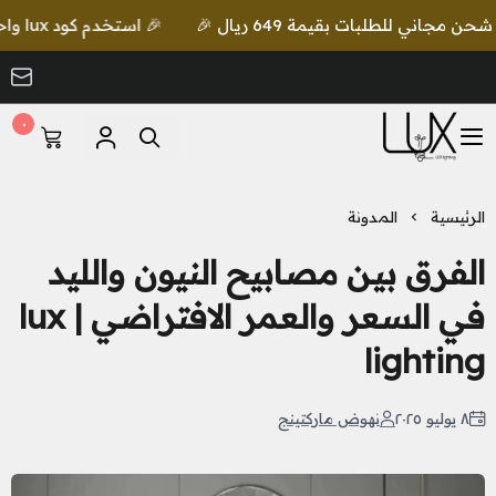
🎉 استخدم كود lux واحصل على خصم إضافي مع شحن مجاني للطلبات بقيمة 649 ريال 🎉
٠
LUX Lighting
الرئيسية
المدونة
الفرق بين مصابيح النيون والليد
في السعر والعمر الافتراضي | lux
lighting
٨ يوليو ٢٠٢٥
نهوض ماركتينج