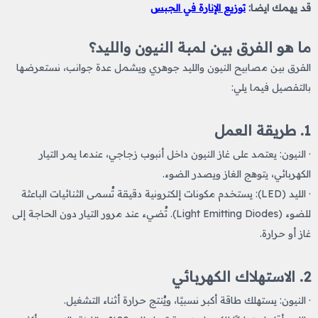
قد يهمك ايضا:
توزيع الإنارة في الجبس
ما هو الفرق بين لمبة النيون والليد؟
الفرق بين مصابيح النيون والليد
جوهري ويشمل عدة جوانب، نستعرضها
بالتفصيل فيما يلي:
1. طريقة العمل
· النيون: يعتمد على غاز النيون داخل أنبوب زجاجي، عندما يمر التيار
الكهربائي، يتوهج الغاز ويصدر الضوء.
· الليد (LED): يستخدم مكونات إلكترونية دقيقة تُسمى الثنائيات الباعثة
للضوء (Light Emitting Diodes). تُضيء عند مرور التيار دون الحاجة إلى
غاز أو حرارة.
2. الاستهلاك الكهربائي
· النيون: يستهلك طاقة أكبر نسبيًا، ويُنتج حرارة أثناء التشغيل.