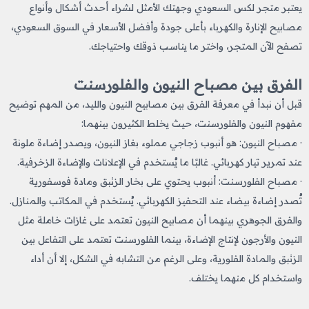
يعتبر متجر لكس السعودي وجهتك الأمثل لشراء أحدث أشكال وأنواع
مصابيح الإنارة والكهرباء بأعلى جودة وأفضل الأسعار في السوق السعودي،
تصفح الآن المتجر، واختر ما يناسب ذوقك واحتياجك.
الفرق بين مصباح النيون والفلورسنت
قبل أن نبدأ في معرفة الفرق بين مصابيح النيون والليد، من المهم توضيح
مفهوم النيون والفلورسنت، حيث يخلط الكثيرون بينهما:
· مصباح النيون: هو أنبوب زجاجي مملوء بغاز النيون، ويصدر إضاءة ملونة
عند تمرير تيار كهربائي. غالبًا ما يُستخدم في الإعلانات والإضاءة الزخرفية.
· مصباح الفلورسنت: أنبوب يحتوي على بخار الزئبق ومادة فوسفورية
تُصدر إضاءة بيضاء عند التحفيز الكهربائي. يُستخدم في المكاتب والمنازل.
والفرق الجوهري بينهما أن مصابيح النيون تعتمد على غازات خاملة مثل
النيون والأرجون لإنتاج الإضاءة، بينما الفلورسنت تعتمد على التفاعل بين
الزئبق والمادة الفلورية، وعلى الرغم من التشابه في الشكل، إلا أن أداء
واستخدام كل منهما يختلف.