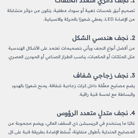
1. نجف دائري متعدد الحلقات
تصميم أنيق بلمسات ذهبية أو سوداء مطفية، يتكون من دوائر متشابكة
من الإضاءة LED، يعطي شعورًا بالحركة والانسيابية.
2. نجف هندسي الشكل
من أفضل أنواع النجف
ويأتي بتصميمات تعتمد على الأشكال الهندسية
مثل المثلثات أو المكعبات، يناسب الطراز الصناعي أو المودرن العصري.
3. نجف زجاجي شفاف
يضم مصابيح معلّقة داخل كرات زجاجية شفافة. يمنح شعورًا بالهدوء
والبساطة مع لمسة فنية راقية.
4. نجف متدلٍ متعدد الرؤوس
غالبًا ما يستخدم في الريسبشن ذي السقف العالي، ويضم مجموعة من
المصابيح المتدلية بأطوال متفاوتة، تُسلط الإضاءة بطريقة فنية على كل