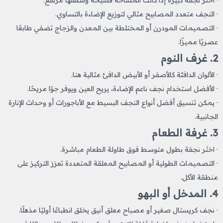
· النجف متعدد المصابيح مثالي لتوزيع الإضاءة بالتساوي.
· التصميمات المودرن أو المختلطة بين المعدن والزجاج تضفي طابعًا
عصريًا مميزًا.
2. غرف النوم
· الألوان الدافئة كالأصفر أو الأبيض الدافئ مثالية هنا.
· الأفضل استخدام نجف ناعم الإضاءة، يريح العين ويوفر جوًا مريحًا.
· يمكن تنسيق أفضل أنواع النجف البسيط مع الأباجورات أو وحدات الإنارة
الجانبية.
3. غرفة الطعام
· اختَر نجفة بطول متوسط فوق طاولة الطعام مباشرة.
· التصميمات الطولية أو المصابيح المعلقة المتعددة تعزز التركيز على
منطقة الأكل.
4. المدخل أو البهو
· نجف كريستال صغير أو مصباح معلق أنيق يخلق انطباعًا أوليًا مذهلًا.