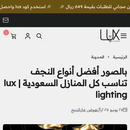
🎉 استخدم كود lux واحصل على خصم إضافي مع شحن مجاني للطلبات بقيمة 649 ريال 🎉
٠
LUX Lighting
الرئيسية
المدونة
بالصور أفضل أنواع النجف
تناسب كل المنازل السعودية | lux
lighting
٢٥ يونيو ٢٠٢٥
نهوض ماركتينج