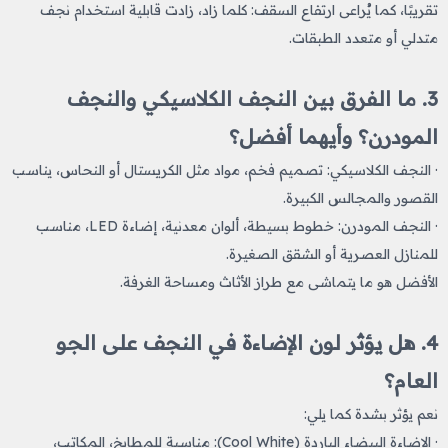
تقريبًا، كما يُراعى ارتفاع السقف: كلما زاد، زادت قابلية استخدام نجف
متدلي أو متعدد الطبقات.
3. ما الفرق بين النجف الكلاسيكي والنجف
المودرن؟ وأيهما أفضل؟
· النجف الكلاسيكي: تصميم فخم، مواد مثل الكريستال أو النحاس، يناسب
القصور والمجالس الكبيرة.
· النجف المودرن: خطوط بسيطة، ألوان معدنية، إضاءة LED، مناسب
للمنازل العصرية أو الشقق الصغيرة.
الأفضل هو ما يتماشى مع طراز الأثاث ومساحة الغرفة.
4. هل يؤثر لون الإضاءة في النجف على الجو
العام؟
نعم يؤثر بشدة كما يلي:
· الإضاءة البيضاء الباردة (Cool White): مناسبة للمطابخ، المكاتب،