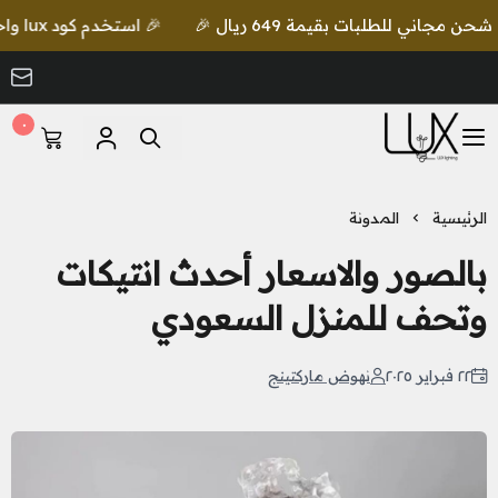
🎉 استخدم كود lux واحصل على خصم إضافي مع شحن مجاني للطلبات بقيمة 649 ريال 🎉
٠
LUX Lighting
الرئيسية
المدونة
بالصور والاسعار أحدث انتيكات
وتحف للمنزل السعودي
٢٢ فبراير ٢٠٢٥
نهوض ماركتينج