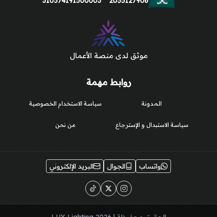
310574191500003
2055127906
موثق لدى منصة الأعمال
روابط مهمة
المدونة
سياسة الاستخدام الخصوصية
سياسة الاستبدال و الإسترجاع
من نحن
واتساب
الجوال
البريد الإلكتروني
الحقوق محفوظة | 2026
LUX Lighting