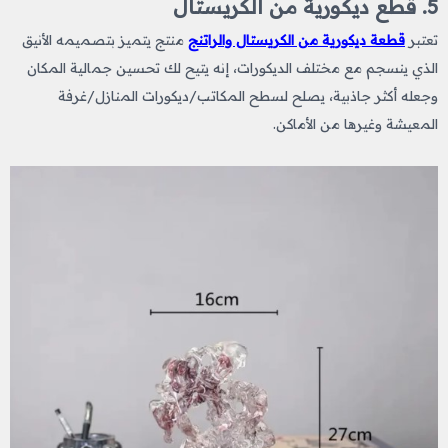
5. قطع ديكورية من الكريستال
تعتبر
قطعة ديكورية من الكريستال والراتنج
منتج يتميز بتصميمه الأنيق
الذي ينسجم مع مختلف الديكورات، إنه يتيح لك تحسين جمالية المكان
وجعله أكثر جاذبية، يصلح لسطح المكاتب/ديكورات المنازل/غرفة
المعيشة وغيرها من الأماكن.