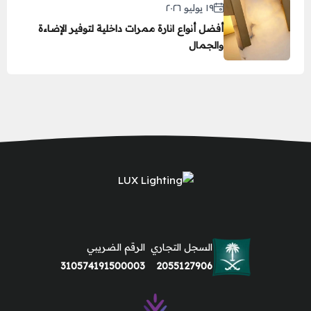
١٩ يوليو ٢٠٢٦
أفضل أنواع انارة ممرات داخلية لتوفير الإضاءة
والجمال
السجل التجاري
الرقم الضريبي
310574191500003
2055127906