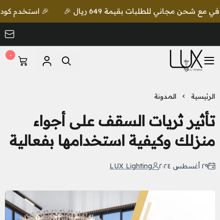
🎉 استخدم كود lux واحصل على خصم إضافي مع شحن مجاني للطلبات بقيمة 649 ريال 🎉
٠
LUX Lighting
الرئيسية
المدونة
تأثير ثريات السقف على أجواء
منزلك وكيفية استخدامها بفعالية
٢٩ أغسطس ٢٠٢٤
LUX Lighting