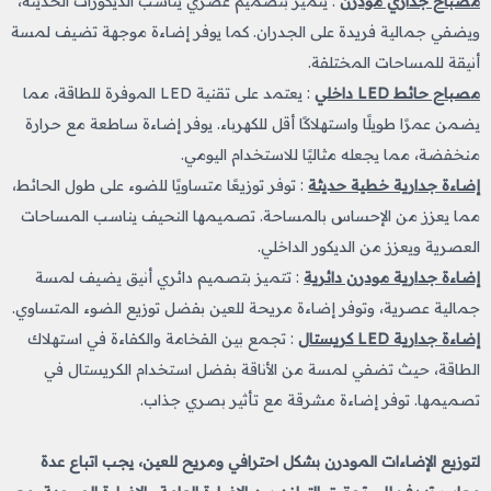
مصباح جداري مودرن
: يتميز بتصميم عصري يناسب الديكورات الحديثة،
ويضفي جمالية فريدة على الجدران. كما يوفر إضاءة موجهة تضيف لمسة
أنيقة للمساحات المختلفة.
مصباح حائط LED داخلي
: يعتمد على تقنية LED الموفرة للطاقة، مما
يضمن عمرًا طويلًا واستهلاكًا أقل للكهرباء. يوفر إضاءة ساطعة مع حرارة
منخفضة، مما يجعله مثاليًا للاستخدام اليومي.
إضاءة جدارية خطية حديثة
: توفر توزيعًا متساويًا للضوء على طول الحائط،
مما يعزز من الإحساس بالمساحة. تصميمها النحيف يناسب المساحات
العصرية ويعزز من الديكور الداخلي.
إضاءة جدارية مودرن دائرية
: تتميز بتصميم دائري أنيق يضيف لمسة
جمالية عصرية، وتوفر إضاءة مريحة للعين بفضل توزيع الضوء المتساوي.
إضاءة جدارية LED كريستال
: تجمع بين الفخامة والكفاءة في استهلاك
الطاقة، حيث تضفي لمسة من الأناقة بفضل استخدام الكريستال في
تصميمها. توفر إضاءة مشرقة مع تأثير بصري جذاب.
لتوزيع الإضاءات المودرن بشكل احترافي ومريح للعين، يجب اتباع عدة