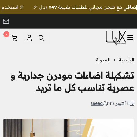
🎉 استخدم كود lux واحصل على خصم إضافي مع شحن مجاني للطلبات بقيمة 649 ريال
٠
LUX Lighting
الرئيسية
المدونة
تشكيلة اضاءات مودرن جدارية و
عصرية تناسب كل ما تريد
١٠ أكتوبر ٢٠٢٤
saeed