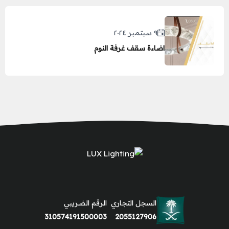
٩ سبتمبر ٢٠٢٤
اضاءة سقف غرفة النوم
السجل التجاري
الرقم الضريبي
310574191500003
2055127906