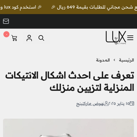
🎉 استخدم كود lux واحصل على خصم إضافي مع شحن مجاني للطلبات بقيمة 649 ريال 🎉
٠
LUX Lighting
الرئيسية
المدونة
تعرف على احدث اشكال الانتيكات
المنزلية لتزيين منزلك
١٥ يناير ٢٠٢٥
نهوض ماركتينج