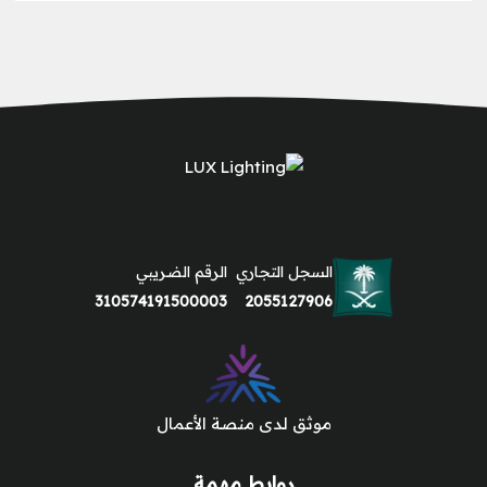
السجل التجاري
الرقم الضريبي
310574191500003
2055127906
موثق لدى منصة الأعمال
روابط مهمة