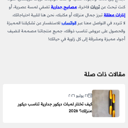
كنت تبحث عن
ثريات
فاخرة،
مصابيح جدارية
تضفي لمسة عصرية، أو
إنارات معلقة
تبرز جمال منزلك أو مكتبك، نحن هنا لتلبية احتياجاتك.
لا تتردد في التواصل معنا عبر
الواتساب
للاستفسار عن تشكيلتنا المميزة
والحصول على عروض تناسب ذوقك، جميع منتجاتنا مصممة لتضيف
أجواء مميزة ومشرقة إلى كل زاوية في حياتك!
مقالات ذات صلة
٢١ يوليو ٢٠٢٦
كيف تختار لمبات ديكور جدارية تناسب ديكور
منزلك؟ 2026