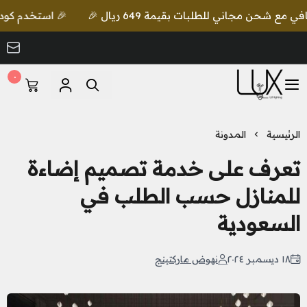
🎉 استخدم كود lux واحصل على خصم إضافي مع شحن مجاني للطلبات بقيمة 649 ريال 🎉
٠
LUX Lighting
الرئيسية
المدونة
تعرف على خدمة تصميم إضاءة
للمنازل حسب الطلب في
السعودية
١٨ ديسمبر ٢٠٢٤
نهوض ماركتينج