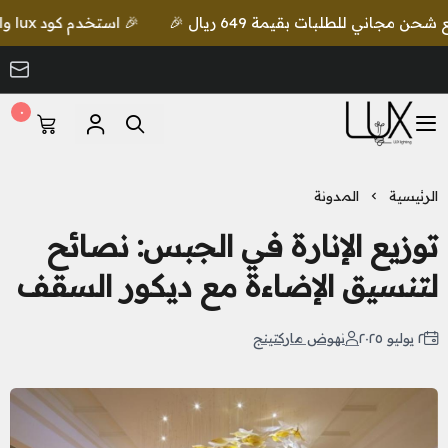
🎉 استخدم كود lux واحصل على خصم إضافي مع شحن مجاني للطلبات بقيمة 649 ريال 🎉
٠
LUX Lighting
الرئيسية
المدونة
توزيع الإنارة في الجبس: نصائح
لتنسيق الإضاءة مع ديكور السقف
٢ يوليو ٢٠٢٥
نهوض ماركتينج