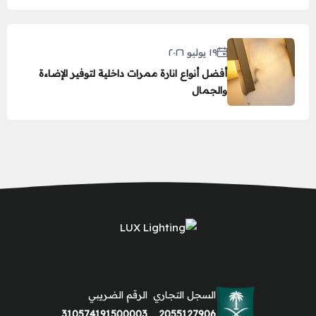
١٩ يوليو ٢٠٢٦
أفضل أنواع انارة ممرات داخلية لتوفير الإضاءة
والجمال
السجل التجاري
الرقم الضريبي
310574191500003
2055127906