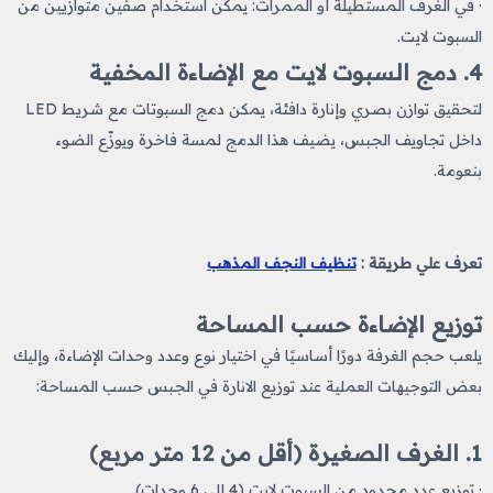
· في الغرف المستطيلة أو الممرات: يمكن استخدام صفين متوازيين من
السبوت لايت.
4. دمج السبوت لايت مع الإضاءة المخفية
لتحقيق توازن بصري وإنارة دافئة، يمكن دمج السبوتات مع شريط LED
داخل تجاويف الجبس، يضيف هذا الدمج لمسة فاخرة ويوزّع الضوء
بنعومة.
تعرف علي طريقة :
تنظيف النجف المذهب​
توزيع الإضاءة حسب المساحة
يلعب حجم الغرفة دورًا أساسيًا في اختيار نوع وعدد وحدات الإضاءة، وإليك
بعض التوجيهات العملية عند توزيع الانارة في الجبس حسب المساحة:
1. الغرف الصغيرة (أقل من 12 متر مربع)
· توزيع عدد محدود من السبوت لايت (4 إلى 6 وحدات).