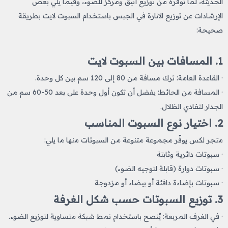
الحديثة، لما توفّره من توزيع أنيق ومركّز للضوء، وفيما يلي بعض
الإرشادات عن توزيع الانارة في الجبس باستخدام السبوت لايت بطريقة
صحيحة:
1. المسافات بين السبوت لايت
· القاعدة العامة: ترك مسافة من 80 إلى 120 سم بين كل وحدة.
· المسافة من الحائط: يفضل أن تكون أول وحدة على بعد 50-60 سم من
الجدار لتفادي الظلال.
2. اختيار نوع السبوت المناسب
متجر لكس يوفّر مجموعة متنوعة من السبوتات منها ما يلي:
· سبوتات دائرية وثابتة
· سبوتات دوارة (قابلة لتوجيه الضوء)
· سبوتات بإضاءة دافئة أو بيضاء أو مزدوجة
3. توزيع السبوتات حسب شكل الغرفة
· في الغرف المربعة: يُنصح باستخدام نمط شبكة متساوية لتوزيع الضوء.