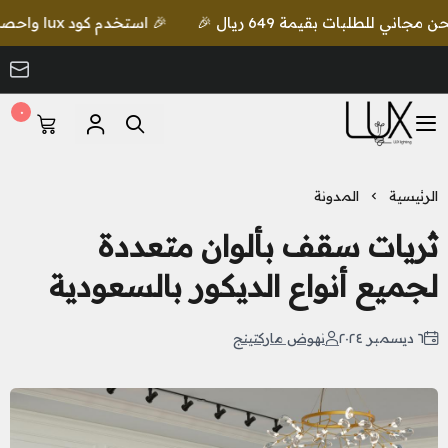
🎉 استخدم كود lux واحصل على خصم إضافي مع شحن مجاني للطلبات بقيمة 649 ريال 🎉
٠
LUX Lighting
الرئيسية
المدونة
ثريات سقف بألوان متعددة
لجميع أنواع الديكور بالسعودية
٦ ديسمبر ٢٠٢٤
نهوض ماركتينج