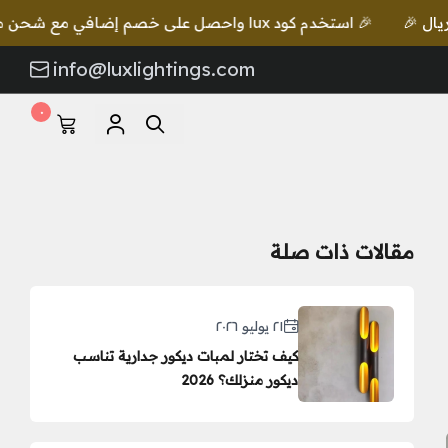
كود lux واحصل على خصم إضافي مع شحن مجاني للطلبات بقيمة 649 ريال 🎉
info@luxlightings.com
٠
مقالات ذات صلة
٢١ يوليو ٢٠٢٦
كيف تختار لمبات ديكور جدارية تناسب
ديكور منزلك؟ 2026