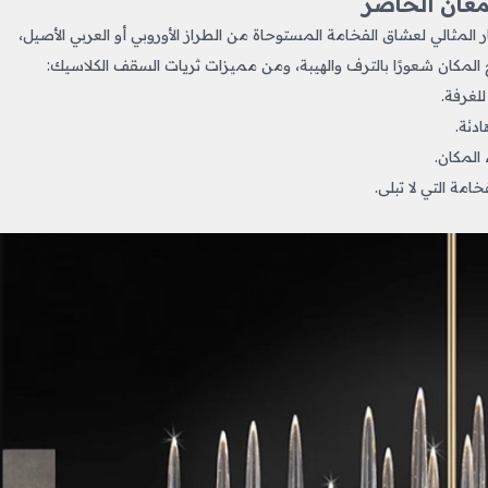
عان الحاضر
ر المثالي لعشاق الفخامة المستوحاة من الطراز الأوروبي أو العربي الأصيل،
نح المكان شعورًا بالترف والهيبة، ومن مميزات ثريات السقف الكلاسيك:
لغرفة.
دئة.
 المكان.
امة التي لا تبلى.