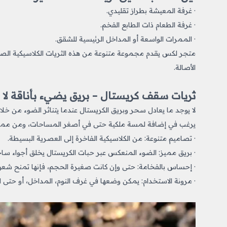
· غرفة المعيشة بطراز تقليدي.
· غرفة الطعام ذات الطابع الفخم.
· الممرات الواسعة أو المداخل الرئيسية للشقق.
متجر لكس يقدم مجموعة متنوعة من هذه الثريات الكلاسيكية الصغي
الأصالة.
ثريات سقف كريستال – بريق يضيء بأناقة لا م
لا يوجد ما يعادل سحر وبريق الكريستال عندما يتناثر الضوء من خلا
يرغب في إضافة لمسة ملكية حتى في أصغر المساحات، ومن مميز
· تصاميم متنوعة: من الكلاسيكية الفاخرة إلى العصرية البسيطة.
· بريق مميز: الضوء المنعكس عبر حبات الكريستال يخلق أجواء ساح
· إحساس بالفخامة: حتى وإن كانت صغيرة الحجم، فإنها تمنح شعورً
· مرونة الاستخدام: يمكن وضعها في غرف النوم، المداخل، أو حتى 