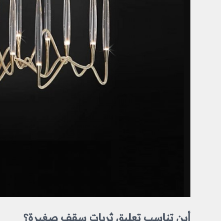
أين تناسب تعليق ثريات سقف صغيرة؟