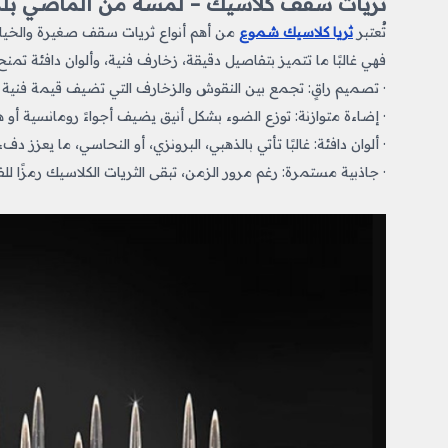
ثريات سقف كلاسيك – لمسة من الماضي بلم
تُعتبر
ثريا كلاسيك شموع
من أهم أنواع ثريات سقف صغيرة
والخيا
فهي غالبًا ما تتميز بتفاصيل دقيقة، زخارف فنية، وألوان دافئة تم
· تصميم راقٍ: تجمع بين النقوش والزخارف التي تضيف قيمة فنية ل
· إضاءة متوازنة: توزع الضوء بشكل أنيق يضيف أجواءً رومانسية أو ها
· ألوان دافئة: غالبًا تأتي بالذهبي، البرونزي، أو النحاسي، ما يعزز دفء
· جاذبية مستمرة: رغم مرور الزمن، تبقى الثريات الكلاسيك رمزًا للفخ