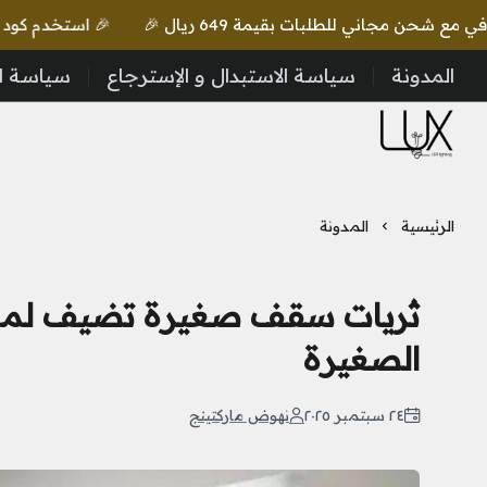
🎉 استخدم كود lux واحصل على خصم إضافي مع شحن مجاني للطلبات بقيمة 649 ريال 🎉
المدونة
سياسة الاستبدال و الإسترجاع
سياسة ا
LUX Lighting
الرئيسية
المدونة
ثريات سقف صغيرة تضيف لم
الصغيرة
٢٤ سبتمبر ٢٠٢٥
نهوض ماركتينج