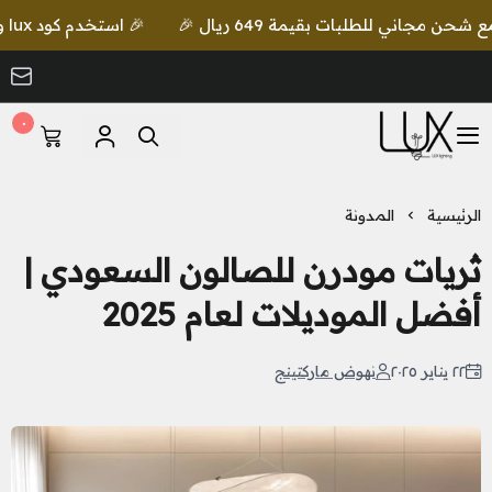
🎉 استخدم كود lux واحصل على خصم إضافي مع شحن مجاني للطلبات بقيمة 649 ريال 🎉
٠
LUX Lighting
الرئيسية
المدونة
ثريات مودرن للصالون السعودي |
أفضل الموديلات لعام 2025
٢٢ يناير ٢٠٢٥
نهوض ماركتينج