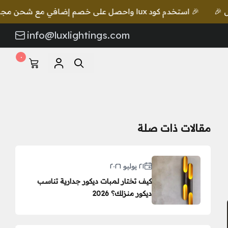
🎉 استخدم كود lux واحصل على خصم إضافي مع شحن مجاني للطلبات بقيمة 649 ريال 🎉
info@luxlightings.com
٠
مقالات ذات صلة
٢١ يوليو ٢٠٢٦
كيف تختار لمبات ديكور جدارية تناسب
ديكور منزلك؟ 2026