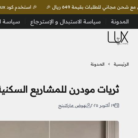
🎉 استخدم كود lux واحصل على خصم إضافي مع شحن مجاني للطلبات بقيمة 649 ريال 🎉
المدونة
سياسة الاستبدال و الإسترجاع
سياسة ا
LUX Lighting
الرئيسية
المدونة
ثريات مودرن للمشاريع السكنية: 
١٩ أكتوبر ٢٠٢٥
نهوض ماركتينج