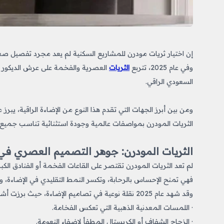
إن اختيار ثريات مودرن للمشاريع السكنية لم يعد مجرد تفصيل صغ
وفي عام 2025، تتربع
الثريات
العصرية والفخمة على عرش الديكور ال
السعودي الراقي.
ومن بين أبرز الجهات التي تقدم هذا النوع من الإضاءة الراقية، يب
الثريات المودرن بمواصفات عالمية وجودة استثنائية تناسب جميع 
الثريات المودرن: جوهر التصميم العصري في 025
لم تعد الثريات المودرن تقتصر على القاعات الفخمة أو الفنادق ا
فهي تمنح الإحساس بالرحابة، وتكسر النمط التقليدي في الإضاءة، وت
وقد شهد عام 2025 نقلة نوعية في تصاميم الإضاءة، حيث برزت أشكال ثريات مودرن للمشاريع السكنية
· اللمسات المعدنية الذهبية التي تعكس الفخامة.
· الزجاج الشفاف أو الكريستال المطفأ لإضفاء النعومة.