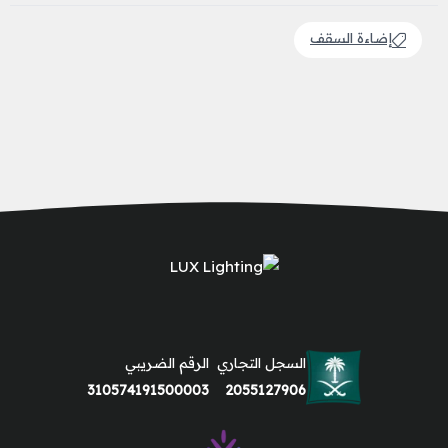
إضاءة السقف
السجل التجاري
الرقم الضريبي
310574191500003
2055127906