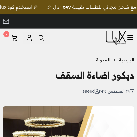
🎉 استخدم كود lux واحصل على خصم إضافي مع شحن مجاني للطلبات بقيمة 649 ريال 🎉
٠
LUX Lighting
الرئيسية
المدونة
ديكور اضاءة السقف
٢٩ أغسطس ٢٠٢٤
saeed