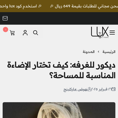
🎉 استخدم كود lux واحصل على خصم إضافي مع شحن مجاني للطلبات بقيمة 649 ريال 🎉
٠
LUX Lighting
الرئيسية
المدونة
ديكور للغرفه: كيف تختار الإضاءة
المناسبة للمساحة؟
٢٦ فبراير ٢٠٢٥
نهوض ماركتينج