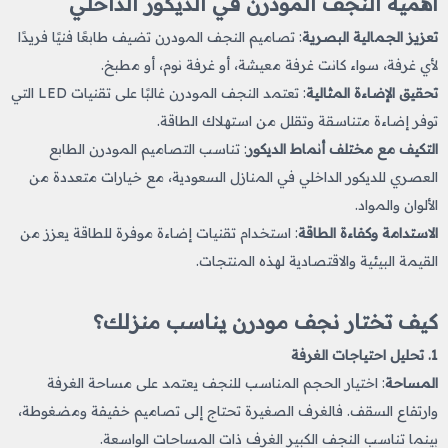
أهمية النجف المودرن في الديكور الداخلي
تعزيز الجمالية البصرية
: تصاميم النجف المودرن تضيف طابعًا فنيًا فريدًا
لأي غرفة، سواء كانت غرفة معيشة، أو غرفة نوم، أو مطبخ.
تحقيق الإضاءة المثالية
: تعتمد النجف المودرن غالبًا على تقنيات LED التي
توفر إضاءة متناسقة وتقلل من استهلاك الطاقة.
التكيف مع مختلف أنماط الديكور
: تناسب التصاميم المودرن الطابع
العصري للديكور الداخلي في المنازل السعودية، مع خيارات متعددة من
الألوان والمواد.
الاستدامة وكفاءة الطاقة
: استخدام تقنيات إضاءة موفرة للطاقة يعزز من
القيمة البيئية والاقتصادية لهذه المنتجات.
كيف تختار نجف مودرن يناسب منزلك؟
1.
تحليل احتياجات الغرفة
المساحة
: اختيار الحجم المناسب للنجف يعتمد على مساحة الغرفة
وارتفاع السقف. فالغرف الصغيرة تحتاج إلى تصاميم خفيفة ومضغوطة،
بينما تناسب النجف الكبير الغرف ذات المساحات الواسعة.