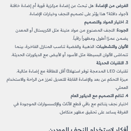
الغرض من الإضاءة
: هل تبحث عن إضاءة مركزية قوية أم إضاءة خافتة
لأجواء دافئة؟ هذا يؤثر على تصميم النجف وخيارات الإضاءة.
2.
اختيار المواد والتصميم
الجودة
: النجف المصنوع من مواد متينة مثل الكريستال أو المعدن
يضمن عمرًا أطول ومظهراً راقياً.
الألوان والتشطيبات
: الذهبية والفضية تناسب المنازل الفاخرة، بينما
تتماشى الألوان البسيطة مثل الأسود أو الأبيض مع الديكورات الحديثة.
3.
التقنيات الحديثة
تقنيات LED المدمجة توفر استهلاكًا أقل للطاقة مع إضاءة مثالية.
ميزة التحكم عن بعد والإضاءة القابلة للتعديل تعزز من الراحة والاستخدام
العملي.
4.
تناغم التصميم مع الديكور العام
اختيار نجف يتناغم مع باقي قطع الأثاث والإكسسوارات الموجودة في
الغرفة يساعد على تحقيق مظهر متكامل.
أفكار لاستخدام النجف المودرن