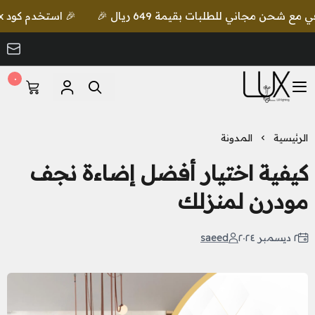
🎉 استخدم كود lux واحصل على خصم إضافي مع شحن مجاني للطلبات بقيمة 649 ريال 🎉
٠
LUX Lighting
الرئيسية
المدونة
كيفية اختيار أفضل إضاءة نجف
مودرن لمنزلك
٢ ديسمبر ٢٠٢٤
saeed