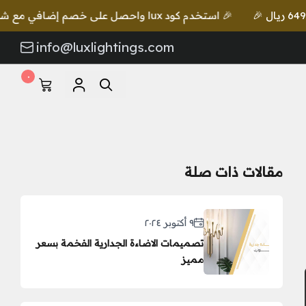
🎉 استخدم كود lux واحصل على خصم إضافي مع شحن مجاني للطلبات بقيمة 649 ريال 🎉
info@luxlightings.com
٠
مقالات ذات صلة
٩ أكتوبر ٢٠٢٤
تصميمات الاضاءة الجدارية الفخمة بسعر
مميز