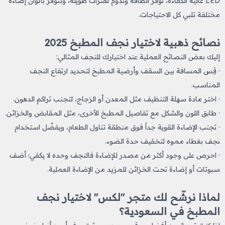
LED عالية الكفاءة، توفر الطاقة وتدوم لفترات طويلة، وتتوفر بألوان إضاءة
مختلفة تلبي كل الاحتياجات.
نصائح ذهبية لاختيار نجف المطبخ 2025
إليك بعض النصائح العملية عند اختيارك للنجف المثالي:
· قِس المسافة بين السقف وأرضية المطبخ لتحديد ارتفاع النجف
المناسب.
· اختر مادة سهلة التنظيف مثل المعدن أو الزجاج، لتجنب تراكم الدهون.
· طابق اللون والشكل مع تفاصيل المطبخ الأخرى، مثل المقابض والخزائن.
· تجنب الإضاءة القوية جداً فوق منطقة تناول الطعام، ويفضّل استخدام
نجف بغطاء مموه لتخفيف حدة الضوء.
· احرص على وجود أكثر من مصدر للإضاءة فالنجف وحده لا يكفي؛ أضف
سبوتات أو إضاءة تحت الخزائن للمزيد من الإضاءة العملية.
لماذا نرشّح لك متجر "لكس" لاختيار نجف
المطبخ في السعودية؟