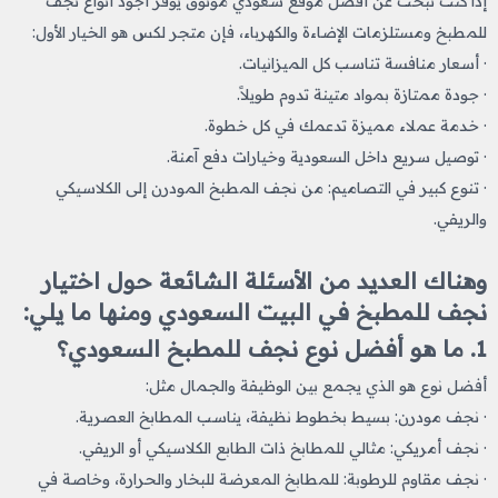
إذا كنت تبحث عن أفضل موقع سعودي موثوق يوفر أجود أنواع نجف
للمطبخ
ومستلزمات الإضاءة والكهرباء، فإن متجر لكس هو الخيار الأول:
· أسعار منافسة تناسب كل الميزانيات.
· جودة ممتازة بمواد متينة تدوم طويلاً.
· خدمة عملاء مميزة تدعمك في كل خطوة.
· توصيل سريع داخل السعودية وخيارات دفع آمنة.
· تنوع كبير في التصاميم: من نجف المطبخ المودرن إلى الكلاسيكي
والريفي.
وهناك العديد من الأسئلة الشائعة حول اختيار
نجف للمطبخ​ في البيت السعودي ومنها ما يلي:
1. ما هو أفضل نوع نجف للمطبخ​ السعودي؟
أفضل نوع هو الذي يجمع بين الوظيفة والجمال مثل:
· نجف مودرن: بسيط بخطوط نظيفة، يناسب المطابخ العصرية.
· نجف أمريكي: مثالي للمطابخ ذات الطابع الكلاسيكي أو الريفي.
· نجف مقاوم للرطوبة: للمطابخ المعرضة للبخار والحرارة، وخاصة في