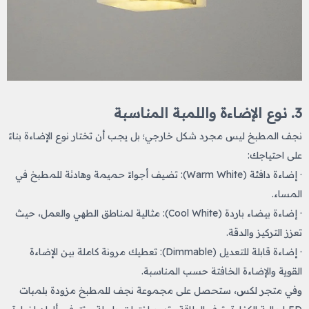
3. نوع الإضاءة واللمبة المناسبة
نجف المطبخ ليس مجرد شكل خارجي؛ بل يجب أن تختار نوع الإضاءة بناءً
على احتياجك:
· إضاءة دافئة (Warm White): تضيف أجواءً حميمة وهادئة للمطبخ في
المساء.
· إضاءة بيضاء باردة (Cool White): مثالية لمناطق الطهي والعمل، حيث
تعزز التركيز والدقة.
· إضاءة قابلة للتعديل (Dimmable): تعطيك مرونة كاملة بين الإضاءة
القوية والإضاءة الخافتة حسب المناسبة.
وفي متجر لكس، ستحصل على مجموعة نجف للمطبخ
​
مزودة بلمبات