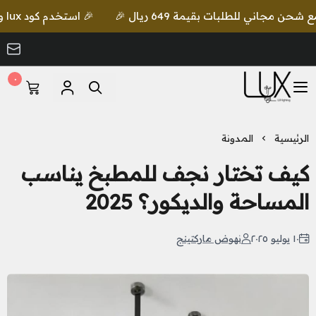
🎉 استخدم كود lux واحصل على خصم إضافي مع شحن مجاني للطلبات بقيمة 649 ريال 🎉
٠
LUX Lighting
الرئيسية
المدونة
كيف تختار نجف للمطبخ يناسب
المساحة والديكور؟ 2025
١٠ يوليو ٢٠٢٥
نهوض ماركتينج