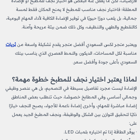
الأرضيات، لكن ما يغفل عنه البعض هو اختيار نجف للمطبخ
أو الإضاءة
المعلقة؛ فاختيار نجف مناسب للمطبخ لا يمنح المكان فقط لمسة
جمالية، بل يلعب دورًا حيويًا في توفير الإضاءة الكافية لأداء المهام اليومية،
كالتقطيع والطهي والتنظيف، وكل ذلك ضمن بيئة مريحة وآمنة.
ويعتبر متجر لكس السعودي أفضل متجر يقدم تشكيلة واسعة من
ثريات
مناسبة لكل المساحات، الديكور، والنمط العصري الذي يناسب بيتك
السعودي بأعلى جودة وأفضل سعر.
لماذا يعتبر اختيار نجف للمطبخ​ خطوة مهمة؟
الإضاءة ليست مجرد تفاصيل بسيطة في التصميم، بل هي عنصر وظيفي
وجمالي أساسي وفي المطابخ خصوصًا، حيث تتطلب بعض المناطق
إضاءة مباشرة للمهام، وأخرى إضاءة ناعمة للأجواء، يصبح النجف خيارًا
ذكيًا لتحقيق التوازن بين الشكل والوظيفة، ونجف المطبخ​ الجيد يعمل
على:
· يوفّر الطاقة إذا تم اختياره بلمبات LED.